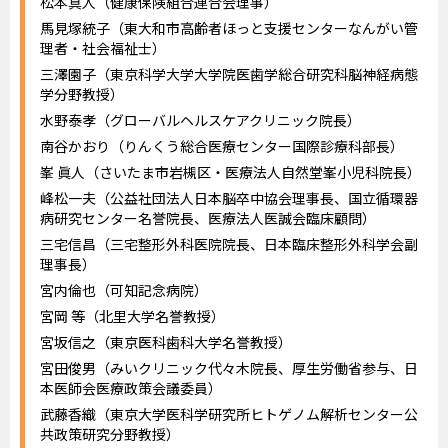
松本真人（健康保険組合連合会理事）
馬見塚統子（東大和市高齢者ほっと支援センターなんがい管
理者・社会福祉士）
三澤園子（東京科学大学大学院医歯学総合研究科脳神経病態
学分野教授）
水野泰孝（グローバルヘルスケアクリニック院長）
南谷かおり（りんくう総合医療センター国際診療科部長）
峯 眞人（さいたま市岩槻区・医療法人自然堂峯小児科院長）
峰松一夫（公益社団法人日本脳卒中協会理事長、国立循環器
病研究センター名誉院長、医療法人医誠会臨床顧問）
三宅信昌（三宅整形外科医院院長、日本臨床整形外科学会副
理事長）
宮内倫也（可知記念病院）
宮岡 等（北里大学名誉教授）
宮坂信之（東京医科歯科大学名誉教授）
宮田俊男（みいクリニック代々木院長、厚生労働省参与、日
本医師会医療政策会議委員）
武藤香織（東京大学医科学研究所ヒトゲノム解析センター公
共政策研究分野教授）