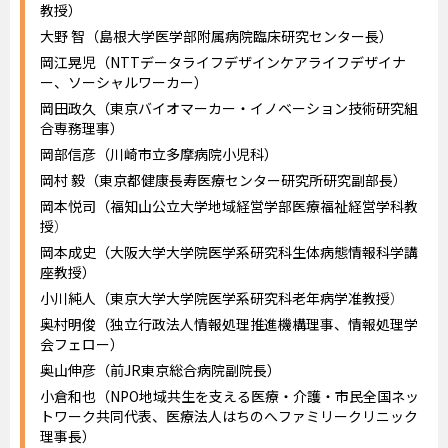
教授）
大野 智（島根大学医学部附属病院臨床研究センター長）
岡江晃児（NTTデータライフデザインケアライフデザイナ
ー、ソーシャルワーカー）
岡田政久（東京バイオマーカー・イノベーション技術研究組
合専務理事）
岡部信彦（川崎市立多摩病院小児科）
岡村 毅（東京都健康長寿医療センター研究所研究副部長）
岡本悦司（福知山公立大学地域経営学部医療福祉経営学科教
授
）
岡本成史（大阪大学大学院医学系研究科生体病態情報科学講
座教授）
小川純人（東京大学大学院医学系研究科老年病学准教授
）
奥村明俊（独立行政法人情報処理推進機構理事、情報処理学
会フェロー）
奥山伸彦（前JR東京総合病院副院長）
小倉和也（NPO地域共生を支える医療・介護・市民全国ネッ
トワーク共同代表、医療法人はちのへファミリークリニック
理事長）