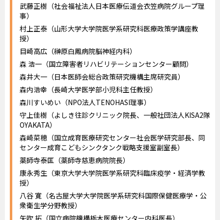
武藤正樹（社会福祉法人日本医療伝道会衣笠病院グループ理
事）
村上正泰（山形大学大学院医学系研究科医療政策学講座教
授）
目崎高広（榊原白鳳病院脳神経内科）
森 浩一（国立障害者リハビリテーションセンター顧問）
森井大一（日本医師会総合政策研究機構主席研究員）
森内浩幸（長崎大学医学部小児科主任教授）
森川すいめい（NPO法人TENOHASI理事）
守上佳樹（よしき往診クリニック院長、一般社団法人KISA2隊
OYAKATA）
森崎菜穂（国立成育医療研究センター社会医学研究部長、同
センター成育こどもシンクタンク戦略支援室副室長）
薬師寺泰匡（薬師寺慈恵病院院長）
康永秀生（東京大学大学院医学系研究科臨床疫学・経済学教
授）
八谷 寛（名古屋大学大学院医学系研究科国際保健医療学・公
衆衛生学分野教授）
矢吹 拓（国立病院機構栃木医療センター内科医長）