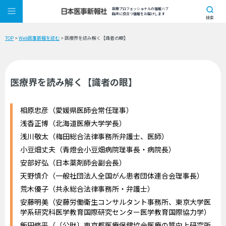
医療プロフェッショナルの情報ハブ
臨床に役立つ情報をお届けします
検索
TOP
>
Web医事新報を読む
> 医療界を読み解く【識者の眼】
医療界を読み解く【識者の眼】
相原忠彦（愛媛県医師会常任理事）
浅香正博（北海道医療大学学長）
浅川敬太（梅田総合法律事務所弁護士、医師）
小豆畑丈夫（青燈会小豆畑病院理事長・病院長）
安部好弘（日本薬剤師会副会長）
天野慎介（一般社団法人全国がん患者団体連合会理事長）
荒木優子（共永総合法律事務所・弁護士）
安藤明美（安藤労働衛生コンサルタント事務所、東京大学医
学系研究科医学教育国際研究センター医学教育国際協力学）
飯田修平（〔公財〕東京都医療保健協会医療の質向上研究所