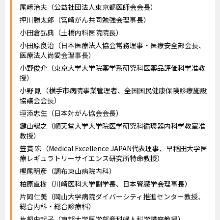
尾﨑治夫（公益社団法人東京都医師会会長）
押川勝太郎（宮崎がん共同勉強会理事長）
小田倉弘典（土橋内科医院院長）
小田原良治（日本医療法人協会常務理事・医療安全部会長、
医療法人尚愛会理事長）
小野俊介（東京大学大学院薬学系研究科医薬品評価科学准教
授）
小野 剛（横手市病院事業管理者、全国国民健康保険診療施設
協議会会長）
垣添忠生（日本対がん協会会長）
鍵山暢之（順天堂大学大学院医学研究科循環器内科学教室准
教授）
笠貫 宏（Medical Excellence JAPAN代表理事、早稲田大学医
療レギュラトリーサイエンス研究所特命教授）
樫尾明彦（調布東山病院内科）
柏原直樹（川崎医科大学副学長、日本腎臓学会理事長）
片岡仁美（岡山大学病院ダイバーシティ推進センター教授、
総合内科・総合診療科）
片桐由起子（東邦大学医学部産科婦人科学講座教授）