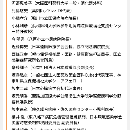
河野恵美子（大阪医科薬科大学一般・消化器外科）
児島悠史（薬剤師／Fizz-DI代表）
小橋孝介（鴨川市立国保病院病院長）
小林利彦（浜松医科大学医学部附属病院医療福祉支援センタ
ー特任教授）
今 明秀（八戸市立市民病院院長）
近藤博史（日本遠隔医療学会会長、協立記念病院院長）
西條政幸（幌市保健福祉局・医務・健康衛生担当局長、国立
感染症研究所名誉所員）
齋藤訓子（公益社団法人日本看護協会副会長）
坂巻弘之（一般社団法人医薬政策企画P-Cubed代表理事、神
奈川県立保健福祉大学シニアフェロー）
坂本二哉（日本心臓病学会初代理事長）
坂元晴香（聖路加国際大学公衆衛生大学院学際健康科学分野
客員准教授）
坂本昌彦（佐久総合病院・佐久医療センター小児科医長）
櫻井 滋（東八幡平病院危機管理担当顧問、日本環境感染学会
災害時感染制御検討委員会 副委員長）