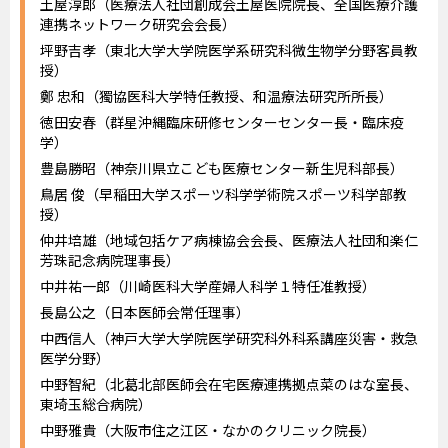
土屋淳郎（医療法人社団創成会土屋医院院長、全国医療介護
連携ネットワーク研究会会長）
坪野吉孝（東北大学大学院医学系研究科微生物学分野客員教
授）
鄭 忠和（獨協医科大学特任教授、和温療法研究所所長）
徳田安春（群星沖縄臨床研修センターセンター長・臨床疫
学）
豊島勝昭（神奈川県立こども医療センター新生児科部長）
鳥居 俊（早稲田大学スポーツ科学学術院スポーツ科学部教
授）
仲井培雄（地域包括ケア病棟協会会長、医療法人社団和楽仁
芳珠記念病院理事長）
中井祐一郎（川崎医科大学産婦人科学１特任准教授）
長島公之（日本医師会常任理事）
中西信人（神戸大学大学院医学研究科外科系講座災害・救急
医学分野）
中野智紀（北葛北部医師会在宅医療連携拠点菜のはな室長、
東埼玉総合病院）
中野雅貴（大阪市住之江区・なかのクリニック院長）