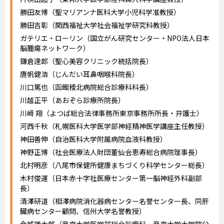
勝田友博（聖マリアンナ医科大学小児科学准教授）
勝田吉彰（関西福祉大学社会福祉学研究科教授）
ガテリエ・ローリン（国立がん研究センター・NPO法人日本
脳腫瘍ネットワーク）
鎌倉達郎（聖心美容クリニック統括院長）
唐帆健浩（じんだい耳鼻咽喉科院長）
川口篤也（函館稜北病院総合診療科科長）
川越正平（あおぞら診療所院長）
川﨑 翔（よつば総合法律事務所東京事務所所長・弁護士）
河西千秋（札幌医科大学医学部神経精神医学講座主任教授）
神田善伸（自治医科大学附属病院血液科教授）
神野正博（社会医療法人財団董仙会恵寿総合病院理事長）
北村明彦（八尾市保健所健康まちづくり科学センター総長）
木村俊運（日本赤十字社医療センター第一脳神経外科副部
長）
清澤研道（相澤病院消化器病センター名誉センター長、同肝
臓病センター顧問、信州大学名誉教授）