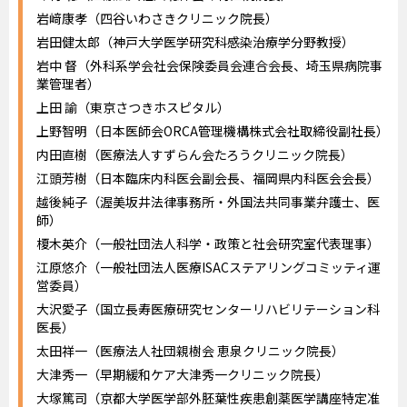
岩﨑康孝（四谷いわさきクリニック院長）
岩田健太郎（神戸大学医学研究科感染治療学分野教授）
岩中 督（外科系学会社会保険委員会連合会長、埼玉県病院事
業管理者）
上田 諭（東京さつきホスピタル）
上野智明（日本医師会ORCA管理機構株式会社取締役副社長）
内田直樹（医療法人すずらん会たろうクリニック院長）
江頭芳樹（日本臨床内科医会副会長、福岡県内科医会会長）
越後純子（渥美坂井法律事務所・外国法共同事業弁護士、医
師）
榎木英介（一般社団法人科学・政策と社会研究室代表理事）
江原悠介（一般社団法人医療ISACステアリングコミッティ運
営委員）
大沢愛子（国立長寿医療研究センターリハビリテーション科
医長）
太田祥一（医療法人社団親樹会 恵泉クリニック院長）
大津秀一（早期緩和ケア大津秀一クリニック院長）
大塚篤司（京都大学医学部外胚葉性疾患創薬医学講座特定准