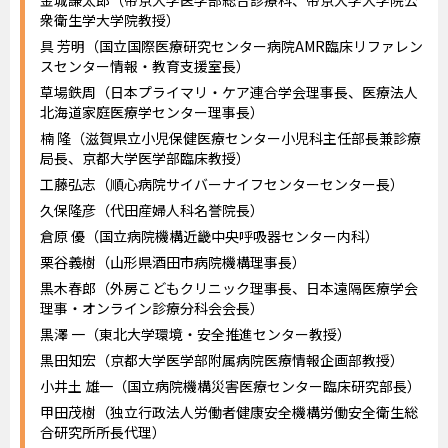
金城謙太郎（帝京大学医学部総合診療科、帝京大学大学院公
衆衛生学大学院教授）
具 芳明（国立国際医療研究センター病院AMR臨床リファレン
スセンター情報・教育支援室長）
草場鉄周（日本プライマリ・ケア連合学会理事長、医療法人
北海道家庭医療学センター理事長）
楠 隆（滋賀県立小児保健医療センター小児科主任部長兼診療
局長、京都大学医学部臨床教授）
工藤弘志（順心病院サイバーナイフセンターセンター長）
久保隆彦（代田産婦人科名誉院長）
倉原 優（国立病院機構近畿中央呼吸器センター内科）
栗谷義樹（山形県酒田市病院機構理事長）
黒木春郎（外房こどもクリニック理事長、日本遠隔医療学会
理事・オンライン診療分科会会長）
黒澤 一（東北大学環境・安全推進センター教授）
黒田知宏（京都大学医学部附属病院医療情報企画部教授）
小井土 雄一（国立病院機構災害医療センター臨床研究部長）
甲田茂樹（独立行政法人労働者健康安全機構労働安全衛生総
合研究所所長代理）