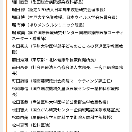
細川直登（亀田総合病院感染症科部長）
堀田 修（認定NPO法人日本病巣疾患研究会理事長）
堀田 博（神戸大学名誉教授、日本ウイルス学会名誉会員）
堀 有伸（ほりメンタルクリニック院長）
堀 成美（国立国際医療研究センター国際診療部医療コーディ
ネーター・看護師）
本田秀夫（信州大学医学部子どものこころの発達医学教室教
授）
前田秀雄（東京都・北区健康部長兼保健所長）
前田昌亮（社会医療法人杏嶺会法人本部長、一宮西病院事務
長）
町田詩織（湘南藤沢徳洲会病院マーケティング課主任）
松﨑尊信（国立病院機構久里浜医療センター精神科診療部
長）
松田晋哉（産業医科大学医学部公衆衛生学教室教授）
松田智大（国立がん研究センター企画戦略局国際戦略室長）
松原由美（早稲田大学人間科学学術院人間科学部教授）
松村真司（松村医院）