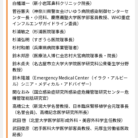
白幡雄一（新小岩耳鼻科クリニック院長）
菅谷憲夫（神奈川県警友会けいゆう病院感染制御センターセ
ンター長・小児科、慶應義塾大学医学部客員教授、WHO重症
インフルエンザガイドライン委員）
杉浦敏之（杉浦医院理事長）
杉浦弘明（すぎうら医院理事長）
杉村和朗（兵庫県病院事業管理者）
鈴木邦彦（医療法人博仁会志村大宮病院理事長・院長）
鈴木貞夫（名古屋市立大学大学院医学研究科公衆衛生学分野
教授）
鈴木隆雄（Emergency Medical Center（イラク・アルビー
ル）シニア・メディカル・アドバイザー）
関なおみ（国立感染症研究所感染症危機管理研究センター危
機管理総括研究官）
高橋公太（新潟大学名誉教授、日本臨床腎移植学会元理事長
（名誉会員)、高橋記念医学研究所所長）
武田 啓（北里大学医学部形成外科・美容外科学主任教授）
武田俊彦（岩手医科大学医学部客員教授、元厚生労働省医政
局長）