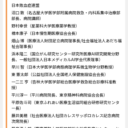
日本敗血症連盟
沼口 敦（名古屋大学医学部附属病院救急・内科系集中治療部
部長、病院講師）
野村幸世（星薬科大学医療薬学教授）
橋本康子（日本慢性期医療協会会長）
畑山 博（医療法人財団足立病院理事長/社会福祉法人あだち福
祉会理事長）
浜本隆二（国立がん研究センター研究所医療AI研究開発分野
長、一般社団法人日本メディカルAI学会代表理事）
早川 智（日本大学医学部病態病理学系微生物学分野教授）
東 憲太郎（公益社団法人全国老人保健施設協会会長）
一二三 亨（杏林大学医学部総合医療学救急総合診療科准教
授）
平川淳一（平川病院院長、東京精神科病院協会会長）
平原佐斗司（東京ふれあい医療生活協同組合研修研究センタ
ー長）
藤井美穂（社会医療法人社団カレスサッポロカレス記念病院
次席院長）