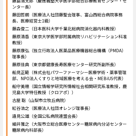
藤島清太郎（慶應義塾大学医学部総合診療教育センター・セ
ンター長）
藤田哲朗（医療法人社団藤聖会理事、富山西総合病院事務
長、医療経営士1級）
藤森俊二（日本医科大学千葉北総病院消化器内科教授）
藤原清香（東京大学医学部附属病院リハビリテーション科准
教授）
藤原康弘（独立行政法人医薬品医療機器総合機構（PMDA）
理事長）
藤原佳典（東京都健康長寿医療センター研究所副所長）
船見正範（株式会社パワーファーマシー医療学術・薬事管理
部、NPO法人くすりと地域医療を考える会・MEBiUS代表）
船守美穂（国立情報学研究所情報社会相関研究系准教授，鹿
児島大学特任教授〔クロアポ〕）
古屋 聡（山梨市立牧丘病院）
紅谷浩之（医療法人社団オレンジ理事長）
邉見公雄（全国公私病院連盟会長）
細井雅之（大阪市立総合医療センター糖尿病内分泌センター
糖尿病内科部長）