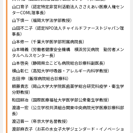
山口育子（認定特定非営利活動法人ささえあい医療人権セン
ターCOML理事長）
山下慎一（福岡大学法学部教授）
山田不二子（認定NPO法人チャイルドファーストジャパン理
事長）
山本修一（千葉大学医学部附属病院長）
山本晴義（労働者健康安全機構 横浜労災病院 勤労者メン
タルヘルスセンター長）
山本啓央（静岡県立こども病院総合診療科副医長）
横山彰仁（高知大学呼吸器・アレルギー内科学教授）
吉田 伸（飯塚病院総合診療科）
頼藤貴志（岡山大学大学院医歯薬学総合研究科疫学・衛生学
分野教授）
和田耕冶（国際医療福祉大学医学部公衆衛生学教授）
渡邉一宏（公立学校共済組合関東中央病院光学医療診療科部
長）
渡辺晋一（帝京大学名誉教授）
渡部麻衣子（お茶の水女子大学ジェンダード・イノベーショ