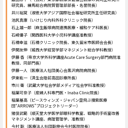
研究員、練馬総合病院質管理部部長・名誉院長）
井川裕覚（淑徳大学アジア国際社会福祉研究所主任研究員）
池尻真康（いけじり内科外科クリニック院長）
石上雄一郎（麻生飯塚病院連携医療・緩和ケア科医長）
石﨑優子（関西医科大学小児科学講座准教授）
石橋幸滋（石橋クリニック院長、東久留米市医師会会長）
伊関友伸（城西大学経営学部マネジメント総合学科教授）
伊藤 香（帝京大学外科学講座Acute Care Surgery部門病院准
教授、同部門長）
伊藤一人（医療法人社団美心会黒沢病院病院長）
伊東紘一（済生会陸前高田診療所長）
市川 衛（武蔵大学社会学部メディア社会学科准教授）
稲葉可奈子（産婦人科専門医・Inaba Clinic院長）
稲葉基高（ピースウィンズ・ジャパン空飛ぶ捜索医療
団“ARROWS”プロジェクトリーダー）
猪俣武範（順天堂大学医学部眼科学教室、戦略的手術室改善
マネジメント講座、病理管理学、准教授）
今村 聡（医療法人社団聡伸会今村医院院長）