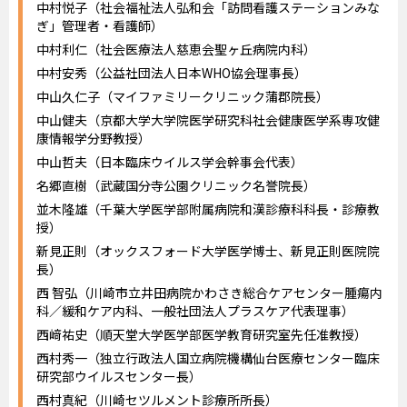
中村悦子（社会福祉法人弘和会「訪問看護ステーションみな
ぎ」管理者・看護師）
中村利仁（社会医療法人慈恵会聖ヶ丘病院内科）
中村安秀（公益社団法人日本WHO協会理事長）
中山久仁子（マイファミリークリニック蒲郡院長）
中山健夫（京都大学大学院医学研究科社会健康医学系専攻健
康情報学分野教授）
中山哲夫（日本臨床ウイルス学会幹事会代表）
名郷直樹（武蔵国分寺公園クリニック名誉院長）
並木隆雄（千葉大学医学部附属病院和漢診療科科長・診療教
授）
新見正則（オックスフォード大学医学博士、新見正則医院院
長）
西 智弘（川崎市立井田病院かわさき総合ケアセンター腫瘍内
科／緩和ケア内科、一般社団法人プラスケア代表理事）
西﨑祐史（順天堂大学医学部医学教育研究室先任准教授）
西村秀一（独立行政法人国立病院機構仙台医療センター臨床
研究部ウイルスセンター長）
西村真紀（川崎セツルメント診療所所長）