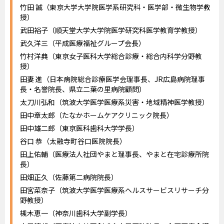
竹田 誠（東京大学大学院医学系研究科・医学部・微生物学教
授）
武田裕子（順天堂大学大学院医学研究科医学教育学教授）
武久洋三（平成医療福祉グループ会長）
竹村洋典（東京女子医科大学総合診療・総合内科学分野教
授）
田妻 進（日本病院総合診療医学会理事長、JR広島病院理事
長・名誉院長、県立二葉の里病院顧問）
太刀川弘和（筑波大学医学医療系災害・地域精神医学教授）
田中章太郎（たなかホームケアクリニック院長）
田中雄二郎（東京医科歯科大学学長）
谷口 恭（太融寺町谷口医院院長）
田上佑輔（医療法人社団やまと理事長、やまと在宅診療所院
長）
田畑正久（佐藤第二病院院長）
田宮菜奈子（筑波大学医学医療系ヘルスサービスリサーチ分
野教授）
槻木恵一（神奈川歯科大学副学長）