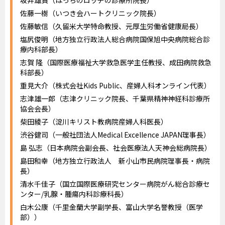
坂井雄貴（ほっちのロッヂの診療所院長）
佐藤一樹（いつき会ハートクリニック院長）
佐藤敏信（久留米大学特命教授、元厚生労働省健康局長）
塩尻俊明（地方独立行政法人総合病院国保旭中央病院総合診
療内科部長）
志賀 隆（国際医療福祉大学救急医学主任教授、成田病院救急
科部長）
重見大介（株式会社Kids Public、産婦人科オンライン代表）
志津雄一郎（志津クリニック院長、千葉県精神神経科診療所
協会会長）
柴田綾子（淀川キリスト教病院産婦人科医長）
渋谷健司（一般社団法人Medical Excellence JAPAN理事長）
島 弘志（日本病院会副会長、社会医療法人天神会総病院長）
島田和幸（地方独立行政法人 新小山市民病院理事長・病院
長）
清水千佳子（国立国際医療研究センター病院がん総合診療セ
ンター/乳腺・腫瘍内科診療科長）
白木公康（千里金蘭大学副学長、富山大学名誉教授（医学
部））