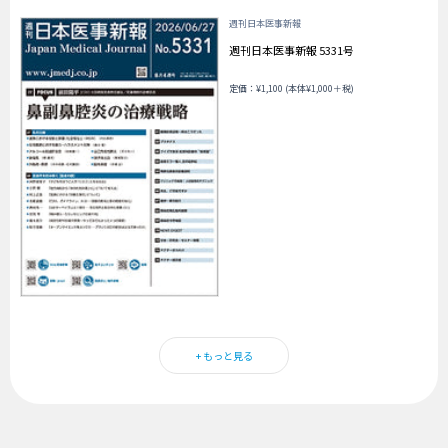
週刊日本医事新報
週刊日本医事新報 5331号
定価：¥1,100 (本体¥1,000＋税)
+ もっと見る