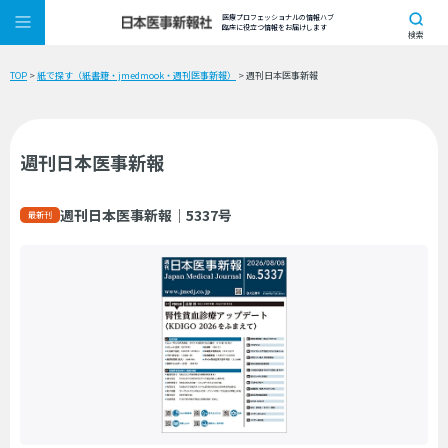
医療プロフェッショナルの情報ハブ
臨床に役立つ情報をお届けします
検索
TOP
>
紙で探す（紙書籍・jmedmook・週刊医事新報）
> 週刊日本医事新報
週刊日本医事新報
週刊日本医事新報｜5337号
最新刊