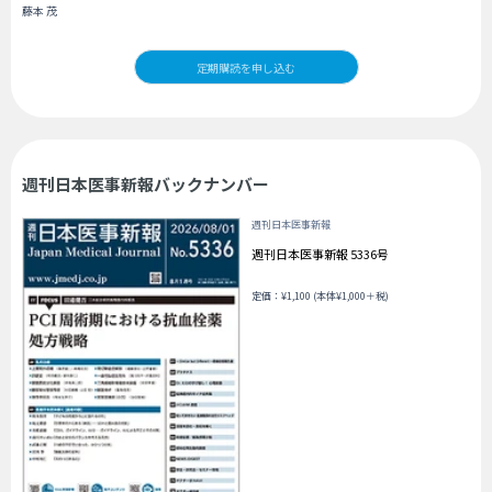
藤本 茂
定期購読を申し込む
週刊日本医事新報バックナンバー
週刊日本医事新報
週刊日本医事新報 5336号
定価：¥1,100 (本体¥1,000＋税)