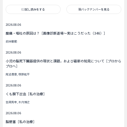
試し読みをする
バックナンバーを見る
2026.08.06
腹痛・嘔吐の原因は？［画像診断道場～実はこうだった（346）］
前林徹範
2026.08.06
小児の脳死下臓器提供の現状と課題，および最新の知見について［プロから
プロへ］
尾迫貴章, 塚原紘平
2026.08.06
くも膜下出血［私の治療］
吉岡秀幸, 木内博之
2026.08.06
脳梗塞［私の治療］