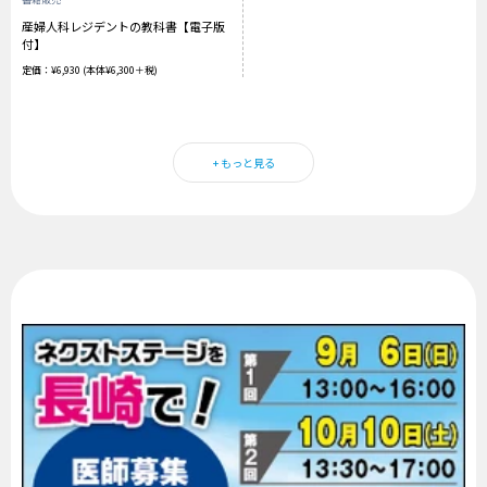
産婦人科レジデントの教科書【電子版
付】
定価：¥6,930 (本体¥6,300＋税)
+ もっと見る