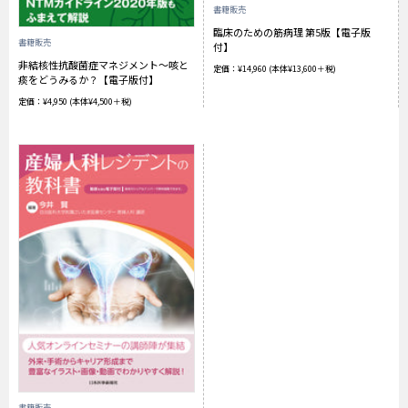
書籍販売
臨床のための筋病理 第5版【電子版
書籍販売
付】
非結核性抗酸菌症マネジメント〜咳と
定価：¥14,960 (本体¥13,600＋税)
痰をどうみるか？【電子版付】
定価：¥4,950 (本体¥4,500＋税)
書籍販売