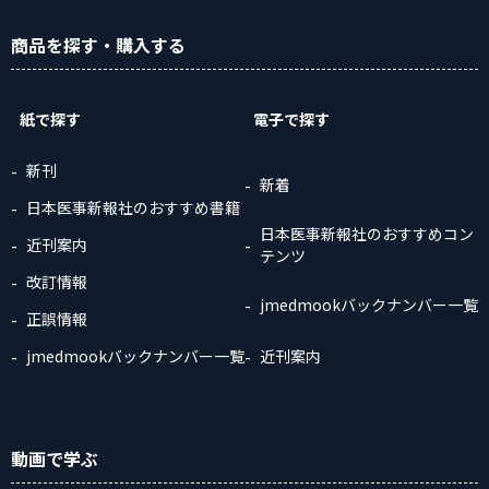
商品
を探す
・購入
する
紙で探す
電子で探す
新刊
新着
日本医事新報社のおすすめ書籍
日本医事新報社のおすすめコン
近刊案内
テンツ
改訂情報
jmedmookバックナンバー一覧
正誤情報
jmedmookバックナンバー一覧
近刊案内
動画
で学ぶ