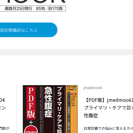
版定期購読はこちら
jmedmook
04
【PDF版】jmedmook
モン
プライマリ・ケアで診
性腹症
門医が
日常診療での悩みに答えるガ