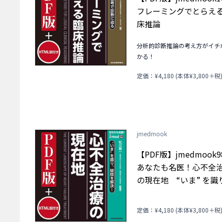
フレーミングでとらえ
床推論
分析的診断推論の考え方がイチ
かる！
定価：¥4,180 (本体¥3,800＋税
jmedmook
【PDF版】jmedmook
あなたも名医！心不全
の現在地 “いま” を識
疑問を解決！
定価：¥4,180 (本体¥3,800＋税