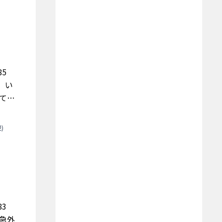
k85
、い
ってお
)
k83
救急外