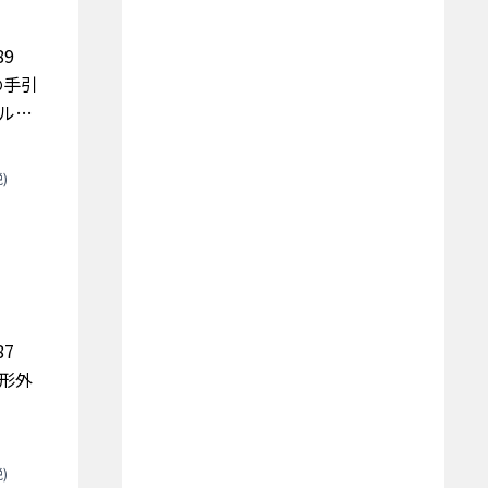
k89
療の手引
レルギ
)
k87
整形外
)