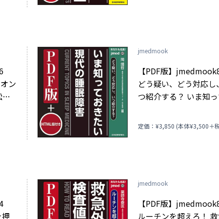
jmedmook
86
【PDF版】jmedmoo
レオン
どう疑い、どう対応し
訟高
つ紹介する？ いま知
きたい 現代の睡眠障害
)
定価：¥3,850 (本体¥3,500＋税
jmedmook
84
【PDF版】jmedmoo
を押
ルーチンを超えろ！ 