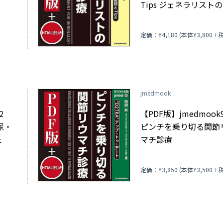
Tips ジェネラリスト
脈診療
)
定価：¥4,180 (本体¥3,800＋税
jmedmook
92
【PDF版】jmedmoo
尿・
ピンチを乗り切る関節
た
マチ診療
)
定価：¥3,850 (本体¥3,500＋税