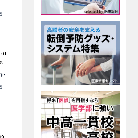
)
101
療
冊！
)
k99