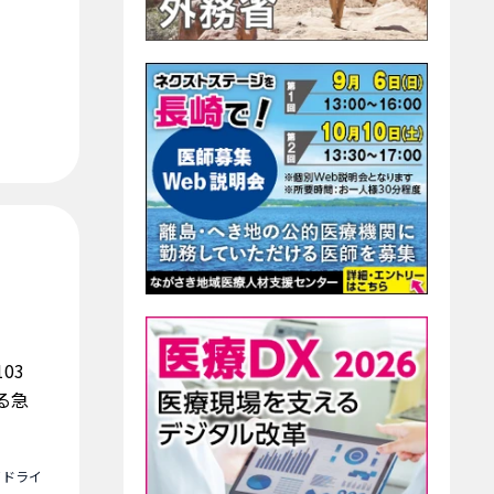
103
る急
イドライ