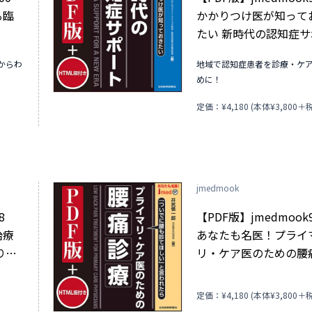
る臨
かかりつけ医が知って
たい 新時代の認知症
ト
からわ
地域で認知症患者を診療・ケ
めに！
)
定価：¥4,180 (本体¥3,800＋税
jmedmook
98
【PDF版】jmedmoo
治療
あなたも名医！プライ
り，
リ・ケア医のための腰
療 「ついでに腰も診
しい」と言われたら
)
定価：¥4,180 (本体¥3,800＋税