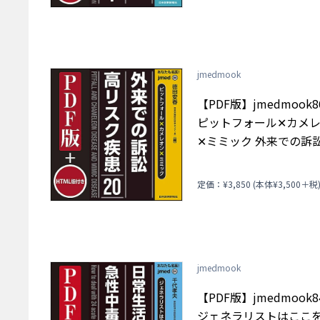
jmedmook
【PDF版】jmedmook
ピットフォール✕カメ
✕ミミック 外来での訴
リスク疾患20
定価：¥3,850 (本体¥3,500＋税
jmedmook
【PDF版】jmedmook
ジェネラリストはここ