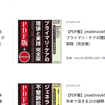
jmedmook
96
【PDF版】jmedmoo
ッグ
プライマリ・ケアの理
直
実践〈完全版〉
)
定価：¥4,180 (本体¥3,800＋税
jmedmook
94
【PDF版】jmedmoo
喘
外来で活きる23の疑問