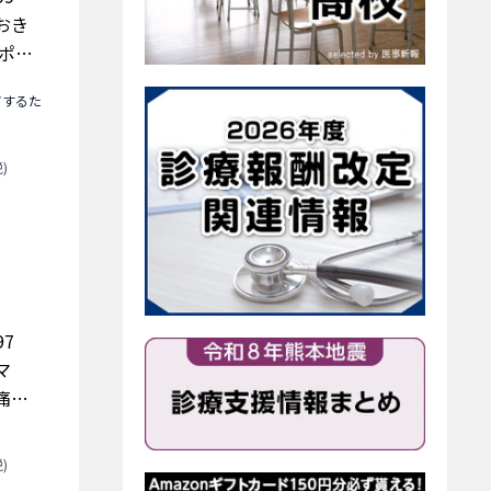
おき
サポー
アするた
)
k97
マ
痛診
てほ
)