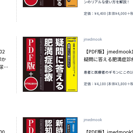
ンのリアルな使い方を解説！
)
定価：¥4,400 (本体¥4,000＋税
jmedmook
02
【PDF版】jmedmook
師か
疑問に答える肥満症診
尿障
患者と医療者のギモンにこの1
定価：¥4,180 (本体¥3,800＋税
)
jmedmook
100
【PDF版】jmedmoo