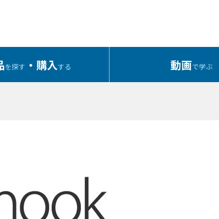
品
・購入
動画
を探す
する
で学ぶ