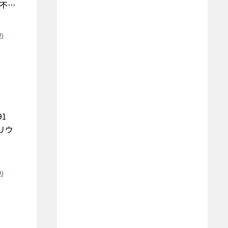
の不整
)
k91
リウ
)