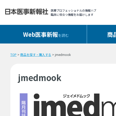
医療プロフェッショナルの情報ハブ
臨床に役立つ情報をお届けします
Web医事新報
商
を読む
TOP
>
商品を探す・購入する
> jmedmook
jmedmook