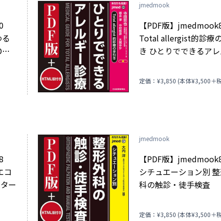
jmedmook
90
【PDF版】jmedmoo
わる
Total allergist的診
D）
き ひとりでできるア
ー診療
)
定価：¥3,850 (本体¥3,500＋税
jmedmook
88
【PDF版】jmedmoo
エコ
シチュエーション別 
スター
科の触診・徒手検査
)
定価：¥3,850 (本体¥3,500＋税