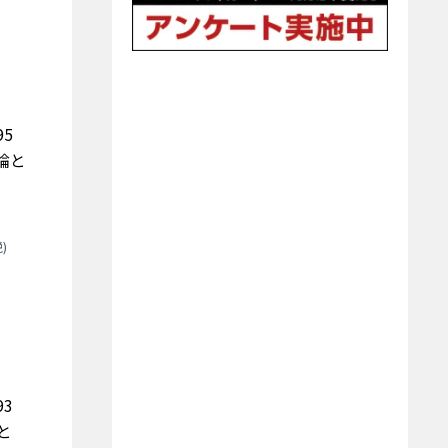
k95
論と
)
k93
と