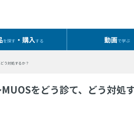
品
・購入
動画
を探す
する
で学ぶ
、どう対処するか？
MUOSをどう診て、どう対処