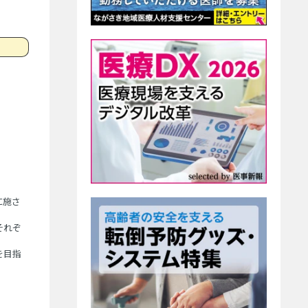
に施さ
それぞ
を目指