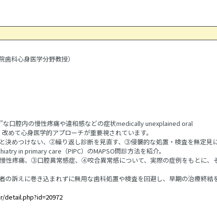
学院歯科心身医学分野教授）
内の慢性疼痛や違和感などの症状medically unexplained oral
加し、改めて心身医学的アプローチが重要視されています。
と決めつけない、②繰り返し診断を見直す、③侵襲的な処置・検査を無定見
in primary care（PIPC）のMAPSO問診方法を紹介。
慢性疼痛、③口腔異常感症、④咬合異常感について、実際の症例をもとに、
者の訴えに巻き込まれずに無用な歯科処置や検査を回避し、早期の治療終結
r/detail.php?id=20972