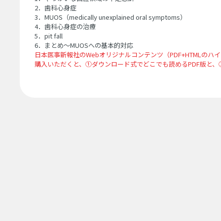
2．歯科心身症
3．MUOS（medically unexplained oral symptoms）
4．歯科心身症の治療
5．pit fall
6．まとめ〜MUOSへの基本的対応
日本医事新報社のWebオリジナルコンテンツ（PDF+HTMLのハ
購入いただくと、①ダウンロード式でどこでも読めるPDF版と、