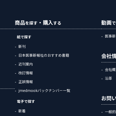
商品
・購入
動画
を探す
する
で
医事新
紙で探す
新刊
会社
日本医事新報社のおすすめ書籍
近刊案内
会社概
改訂情報
沿革
正誤情報
jmedmookバックナンバー一覧
お問
電子で探す
新着
一般的