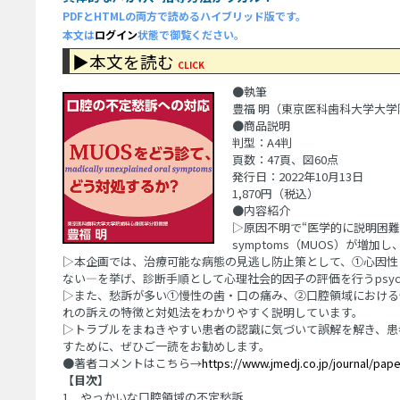
PDFとHTMLの両方で読めるハイブリッド版です。
本文は
ログイン
状態で御覧ください。
▶本文を読む
CLICK
●執筆
豊福 明（東京医科歯科大学大
●商品説明
判型：A4判
頁数：47頁、図60点
発行日：2022年10月13日
1,870円（税込）
●内容紹介
▷原因不明で“医学的に説明困難”な口腔
symptoms（MUOS）が増
▷本企画では、治療可能な病態の見逃し防止策として、①心因性
ない―を挙げ、診断手順として心理社会的因子の評価を行うpsychiatry 
▷また、愁訴が多い①慢性の歯・口の痛み、②口腔領域における
れの訴えの特徴と対処法をわかりやすく説明しています。
▷トラブルをまねきやすい患者の認識に気づいて誤解を解き、患
すために、ぜひご一読をお勧めします。
●著者コメントはこちら→
https://www.jmedj.co.jp/journal/pape
【目次】
1．やっかいな口腔領域の不定愁訴