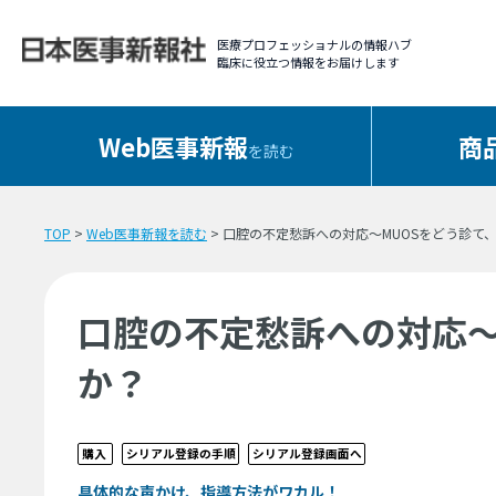
医療プロフェッショナルの情報ハブ
臨床に役立つ情報をお届けします
Web医事新報
商
を読む
TOP
>
Web医事新報を読む
> 口腔の不定愁訴への対応〜MUOSをどう診て
口腔の不定愁訴への対応〜
か？
購入
シリアル登録の手順
シリアル登録画面へ
具体的な声かけ、指導方法がワカル！