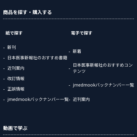
商品
を探す
・購入
する
紙で探す
電子で探す
新刊
新着
日本医事新報社のおすすめ書籍
日本医事新報社のおすすめコン
近刊案内
テンツ
改訂情報
jmedmookバックナンバー一覧
正誤情報
jmedmookバックナンバー一覧
近刊案内
動画
で学ぶ