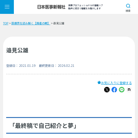
医療プロフェッショナルの情報ハブ
臨床に役立つ情報をお届けします
検索
TOP
>
医療界を読み解く【識者の眼】
> 邉見公雄
邉見公雄
登録日： 2021.01.19 最終更新日： 2026.02.21
お気に入りに登録する
「最終稿で自己紹介と夢」