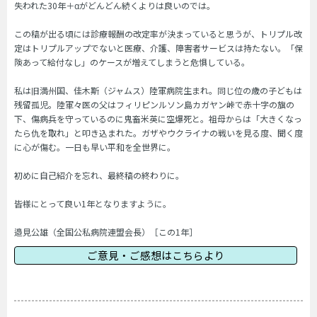
失われた30年＋αがどんどん続くよりは良いのでは。
この稿が出る頃には診療報酬の改定率が決まっていると思うが、トリプル改
定はトリプルアップでないと医療、介護、障害者サービスは持たない。「保
険あって給付なし」のケースが増えてしまうと危惧している。
私は旧満州国、佳木斯（ジャムス）陸軍病院生まれ。同じ位の歳の子どもは
残留孤児。陸軍々医の父はフィリピンルソン島カガヤン峠で赤十字の旗の
下、傷病兵を守っているのに鬼畜米英に空爆死と。祖母からは「大きくなっ
たら仇を取れ」と叩き込まれた。ガザやウクライナの戦いを見る度、聞く度
に心が傷む。一日も早い平和を全世界に。
初めに自己紹介を忘れ、最終稿の終わりに。
皆様にとって良い1年となりますように。
邉見公雄（全国公私病院連盟会長）［この1年］
ご意見・ご感想はこちらより