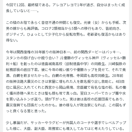
今回で12回、最終稿である。アレヨアレヨで1年が過ぎ、自分はまったく成
長していないと……。
この稿のお陰で永らく音信不通の仲間とも復交。元彼（女）からも手紙、次
男の嫁からも再評価。コロナ2類相当から5類への移行もあり、皆前向き、
ポジティブ。ひょっとして少子化から反転攻勢も。老爺姿も復活かもはあり
得ない。
今年は関西復権の38年振りの阪神日本一、前の関西ダービーはバッキ—、
スタンカの投げ合いか殴り合い？ J1優勝のヴィッセル神戸（ヴィッセル=勝
利＋船）を創ったのは徳島城南高校（旧制徳島中学）の同級生、川崎製鉄の
総務部長の故日下君。彼に今年の戦い振りや優勝カップを見せて、それで美
酒、白鶴を飲ませたかった。白鶴の元専務、寺岡君も高校同級生。28年前
の阪神淡路大震災のときは家屋に埋もれた人を数名掘り出し救助と。4日目
位に風呂に入れてくれと西宮から岡山県境、忠臣蔵で有名な塩の街、私の働
く播州赤穂へ来たときは髪も顔も埃で真っ白。翌日スーパーでカップ麺や水
を買い込みトンボ返り。頭が下がった。実は彼は高校の応援団長でもあり、
震災復興でも団長だったのかも。彼の様な人が政治家になれば、この国もず
っと良くなる筈と思った。
少し暴論だが、サッカーやラグビーが外国人のコーチや選手でレベルアップ
した様に、大臣、副大臣、政務官にも導入してみてはと考えたりしている。