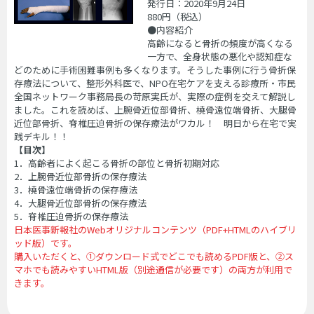
発行日：2020年9月24日
880
円（税込
）
●内容紹介
高齢になると骨折の頻度が高くなる
一方で、全身状態の悪化や認知症な
どのために手術困難事例も多くなります。そうした事例に行う骨折保
存療法について、整形外科医で、NPO在宅ケアを支える診療所・市民
全国ネットワーク事務局長の苛原実氏が、実際の症例を交えて解説し
ました。これを読めば、上腕骨近位部骨折、橈骨遠位端骨折、大腿骨
近位部骨折、脊椎圧迫骨折の保存療法がワカル！ 明日から在宅で実
践デキル！！
【目次】
1．高齢者によく起こる骨折の部位と骨折初期対応
2．上腕骨近位部骨折の保存療法
3．橈骨遠位端骨折の保存療法
4．大腿骨近位部骨折の保存療法
5．脊椎圧迫骨折の保存療法
日本医事新報社のWebオリジナルコンテンツ（PDF+HTMLのハイブリ
ッド版）です。
購入いただくと、①ダウンロード式でどこでも読めるPDF版と、②ス
マホでも読みやすいHTML版（別途通信が必要です）の両方が利用で
きます。