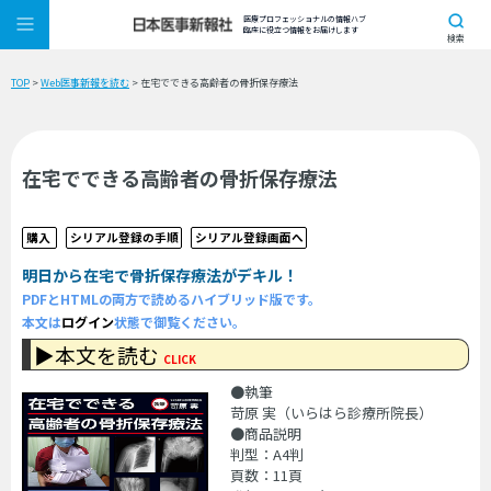
医療プロフェッショナルの情報ハブ
臨床に役立つ情報をお届けします
検索
TOP
>
Web医事新報を読む
> 在宅でできる高齢者の骨折保存療法
在宅でできる高齢者の骨折保存療法
購入
シリアル登録の手順
シリアル登録画面へ
明日から在宅で骨折保存療法がデキル！
PDFとHTMLの両方で読めるハイブリッド版です。
本文は
ログイン
状態で御覧ください。
▶本文を読む
CLICK
●執筆
苛原 実（いらはら診療所院長）
●商品説明
判型：A4判
頁数：11頁