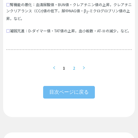
□
腎機能の悪化：血清尿酸値・BUN値・クレアチニン値の上昇，クレアチニ
ンクリアランス（CCr)値の低下，尿中NAG値・β
-ミクログロブリン値の上
2
昇，など。
□
凝固亢進：D-ダイマー値・TAT値の上昇，血小板数・AT-Ⅲの減少，など。
1
2
目次ページに戻る