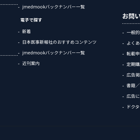
jmedmookバックナンバー一覧
お問
電子で探す
新着
一般的
日本医事新報社のおすすめコンテンツ
よくあ
jmedmookバックナンバー一覧
転載申
近刊案内
定期購
広告掲
書籍／
広告に
ドクタ