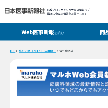
医療プロフェッショナルの情報ハブ
臨床に役立つ情報をお届けします
Web医事新報
商
を読む
TOP
>
私の治療［2017-18年度版］
> 慢性中耳炎