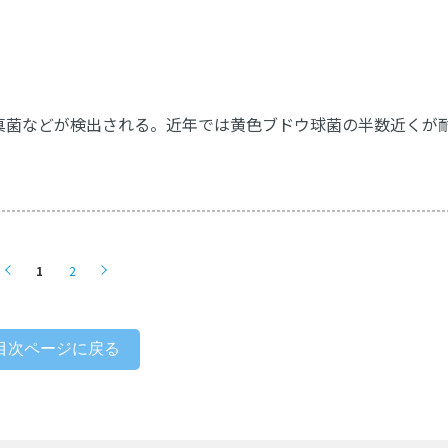
真菌などが検出される。近年では黄色ブドウ球菌の半数近くが
1
2
目次ページに戻る