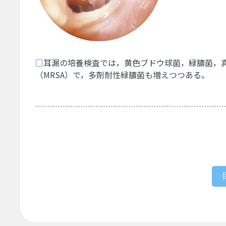
□
耳漏の培養検査では，黄色ブドウ球菌，緑膿菌，
（MRSA）で，多剤耐性緑膿菌も増えつつある。