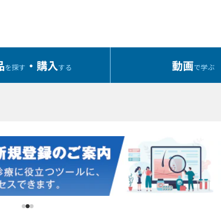
品
・購入
動画
を探す
する
で学ぶ