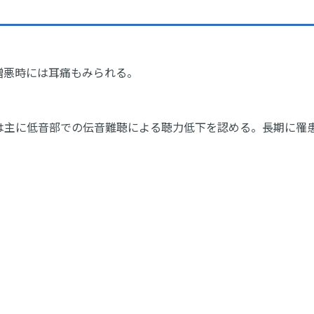
増悪時には耳痛もみられる。
は主に低音部での伝音難聴による聴力低下を認める。長期に罹
。