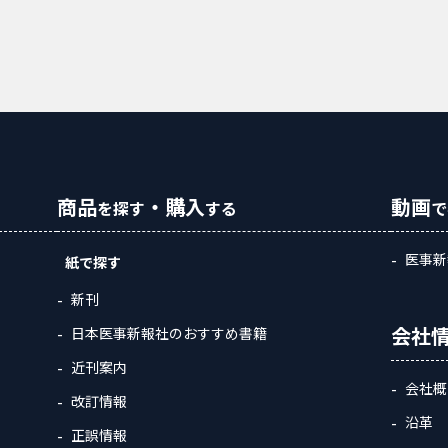
商品
・購入
動画
を探す
する
で
医事新
紙で探す
新刊
会社
日本医事新報社のおすすめ書籍
近刊案内
会社概
改訂情報
沿革
正誤情報