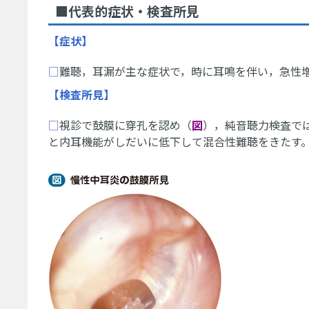
■代表的症状・検査所見
【症状】
□
難聴，耳漏が主な症状で，時に耳鳴を伴い，急性
【検査所見】
□
視診で鼓膜に穿孔を認め（
図
），純音聴力検査で
と内耳機能がしだいに低下して混合性難聴をきたす