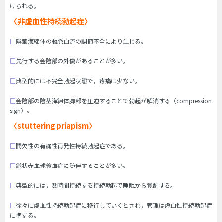
けられる。
〈非虚血性持続勃起症〉
□
陰茎海綿体の動脈血流の調節不全により生じる。
□
先行する会陰部の外傷があることが多い。
□
典型的には不完全勃起状態で，疼痛は少ない。
□
会陰部の陰茎海綿体脚部を圧迫することで勃起が解消する（compression
sign）。
〈stuttering priapism〉
□
間欠性の有痛性再発性持続勃起症である。
□
鎌状赤血球貧血症に随伴することが多い。
□
典型的には，数時間持続する持続勃起で睡眠から覚醒する。
□
徐々に虚血性持続勃起症に移行していくとされ，管理は虚血性持続勃起症
に準ずる。