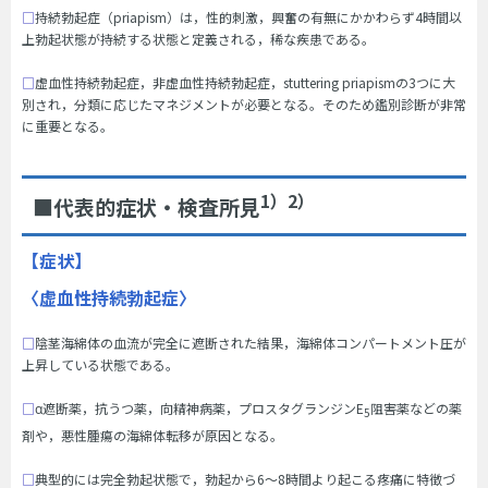
□
持続勃起症（priapism）は，性的刺激，興奮の有無にかかわらず4時間以
上勃起状態が持続する状態と定義される，稀な疾患である。
□
虚血性持続勃起症，非虚血性持続勃起症，stuttering priapismの3つに大
別され，分類に応じたマネジメントが必要となる。そのため鑑別診断が非常
に重要となる。
1）2）
■代表的症状・検査所見
【症状】
〈虚血性持続勃起症〉
□
陰茎海綿体の血流が完全に遮断された結果，海綿体コンパートメント圧が
上昇している状態である。
□
α遮断薬，抗うつ薬，向精神病薬，プロスタグランジンE
阻害薬などの薬
5
剤や，悪性腫瘍の海綿体転移が原因となる。
□
典型的には完全勃起状態で，勃起から6～8時間より起こる疼痛に特徴づ