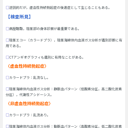
□
逆説的だが，虚血性持続勃起症の後遺症として生じることもある。
【検査所見】
□
病歴聴取，陰茎部の身体診察が最重要である。
□
陰茎エコー（カラードプラ），陰茎海綿体内血液ガス分析が鑑別診断に有
用である。
□
CTアンギオグラフィも鑑別に有用なことがある。
〈虚血性持続勃起症〉
□
カラードプラ：乱流なし。
□
陰茎海綿体内血液ガス分析：静脈血パターン（低酸素分圧，高二酸化炭素
分圧），代謝性アシドーシス。
〈非虚血性持続勃起症〉
□
カラードプラ：乱流あり。
□
陰茎海綿体内血液ガス分析：動脈血パターン（高酸素分圧，低二酸化炭素