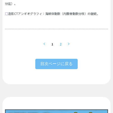
分圧）。
□
造影CTアンギオグラフィ：海綿体動脈（内腸骨動脈分枝）の破綻。
1
2
目次ページに戻る