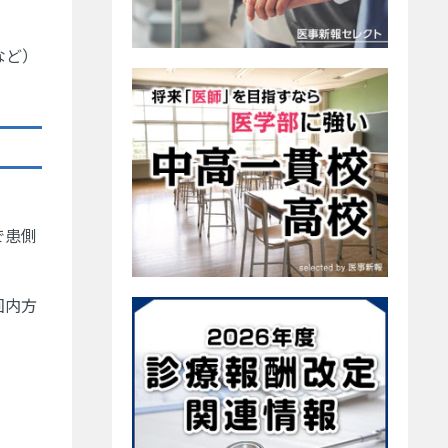
など）
で患側
回内方