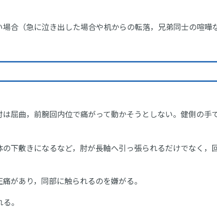
い場合（急に泣き出した場合や机からの転落，兄弟同士の喧嘩
肘は屈曲，前腕回内位で痛がって動かそうとしない。健側の手
体の下敷きになるなど，肘が長軸へ引っ張られるだけでなく，
圧痛があり，同部に触られるのを嫌がる。
れる。