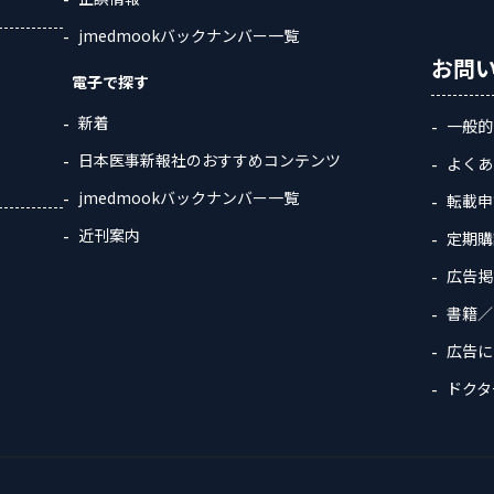
jmedmookバックナンバー一覧
お問
電子で探す
新着
一般的
日本医事新報社のおすすめコンテンツ
よくあ
jmedmookバックナンバー一覧
転載申
近刊案内
定期購
広告掲
書籍／
広告に
ドクタ