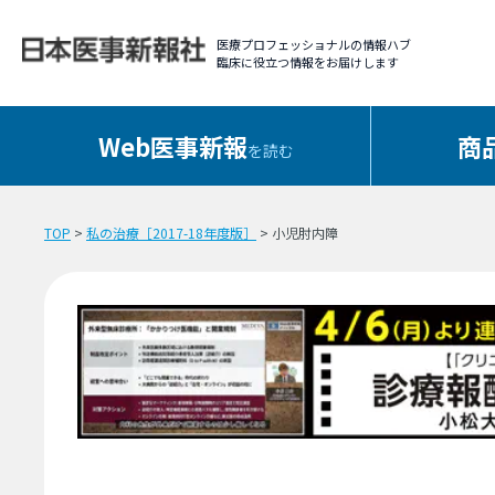
医療プロフェッショナルの情報ハブ
臨床に役立つ情報をお届けします
Web医事新報
商
を読む
TOP
>
私の治療［2017-18年度版］
> 小児肘内障