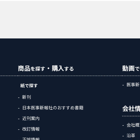
商品
・購入
動画
を探す
する
で
医事新
紙で探す
新刊
会社
日本医事新報社のおすすめ書籍
近刊案内
会社概
改訂情報
沿革
正誤情報