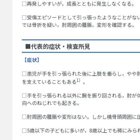
□
再発しやすいが，成長とともに発生しなくなる。
□
受傷エピソードとして引っ張ったようなことがな
では骨折を疑い，肘周囲の腫脹，変形を確認する。
■代表的症状・検査所見
【症状】
□
患児が手を引っ張られた後に上肢を垂らし，やや
1）
を支えていることもある
。
□
手を引っ張られる以外に腕を振り回される，肘が
向へのねじれでも起きる。
□
肘周囲の腫脹や変形はない。しかし橈骨頭周囲に
□
5歳以下の子どもに多いが，8歳以上でも稀にみら