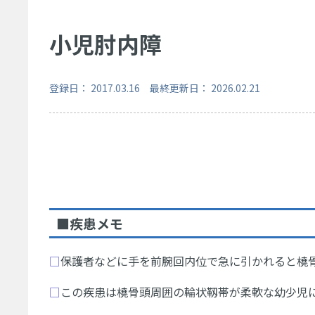
小児肘内障
登録日： 2017.03.16 最終更新日： 2026.02.21
■疾患メモ
□
保護者などに手を前腕回内位で急に引かれると橈
□
この疾患は橈骨頭周囲の輪状靱帯が柔軟な幼少児