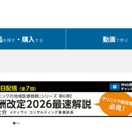
品
・購入
動画
を探す
する
で学ぶ