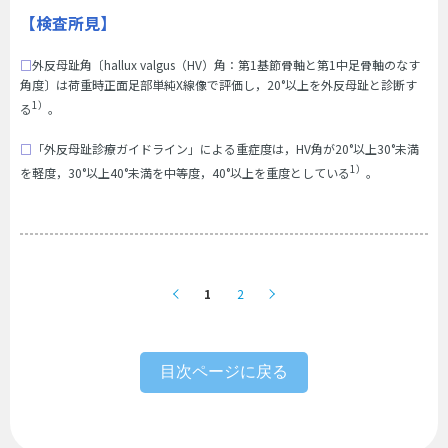
【検査所見】
□
外反母趾角〔hallux valgus（HV）角：第1基節骨軸と第1中足骨軸のなす
角度〕は荷重時正面足部単純X線像で評価し，20°以上を外反母趾と診断す
1）
る
。
□
「外反母趾診療ガイドライン」による重症度は，HV角が20°以上30°未満
1）
を軽度，30°以上40°未満を中等度，40°以上を重度としている
。
1
2
目次ページに戻る