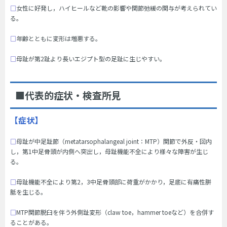
□
女性に好発し，ハイヒールなど靴の影響や関節弛緩の関与が考えられてい
る。
□
年齢とともに変形は増悪する。
□
母趾が第2趾より長いエジプト型の足趾に生じやすい。
■代表的症状・検査所見
【症状】
□
母趾が中足趾節（metatarsophalangeal joint：MTP）関節で外反・回内
し，第1中足骨頭が内側へ突出し，母趾機能不全により様々な障害が生じ
る。
□
母趾機能不全により第2，3中足骨頭部に荷重がかかり，足底に有痛性胼
胝を生じる。
□
MTP関節脱臼を伴う外側趾変形（claw toe，hammer toeなど）を合併す
ることがある。