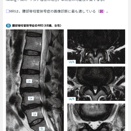
□
MRIは，腰部脊柱管狭窄症の画像診断に最も適している（
図
）。