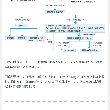
□
外因性糖質コルチコイド治療による医原性クッシング症候群が多いので，
詳細な問診により除外する。
□
病型診断は，血漿ACTH濃度を測定し，抑制（＜5pg／mL）があれば副腎
性，抑制なし（≧5pg／mL）であれば下垂体性クッシング病または異所性
ACTH症候群を鑑別する。