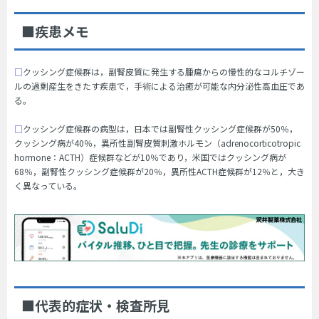
■疾患メモ
□
クッシング症候群は，副腎皮質に発生する腫瘍からの慢性的なコルチゾー
ルの過剰産生をきたす疾患で，手術による治癒が可能な内分泌性高血圧であ
る。
□
クッシング症候群の病型は，日本では副腎性クッシング症候群が50％，
クッシング病が40％，異所性副腎皮質刺激ホルモン（adrenocorticotropic
hormone：ACTH）症候群などが10％であり，米国ではクッシング病が
68％，副腎性クッシング症候群が20％，異所性ACTH症候群が12％と，大き
く異なっている。
■代表的症状・検査所見