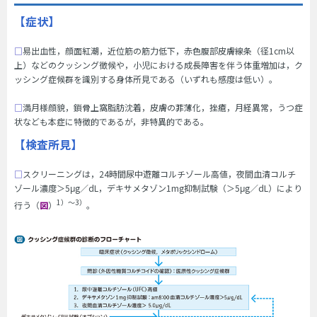
【症状】
□
易出血性，顔面紅潮，近位筋の筋力低下，赤色腹部皮膚線条（径1cm以
上）などのクッシング徴候や，小児における成長障害を伴う体重増加は，ク
ッシング症候群を識別する身体所見である（いずれも感度は低い）。
□
満月様顔貌，鎖骨上窩脂肪沈着，皮膚の菲薄化，挫瘡，月経異常，うつ症
状なども本症に特徴的であるが，非特異的である。
【検査所見】
□
スクリーニングは，24時間尿中遊離コルチゾール高値，夜間血清コルチ
ゾール濃度＞5μg／dL，デキサメタゾン1mg抑制試験（＞5μg／dL）により
1）～3）
行う（
図
）
。