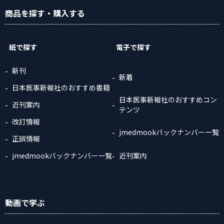
商品
を探す
・購入
する
紙で探す
電子で探す
新刊
新着
日本医事新報社のおすすめ書籍
日本医事新報社のおすすめコン
近刊案内
テンツ
改訂情報
jmedmookバックナンバー一覧
正誤情報
jmedmookバックナンバー一覧
近刊案内
動画
で学ぶ