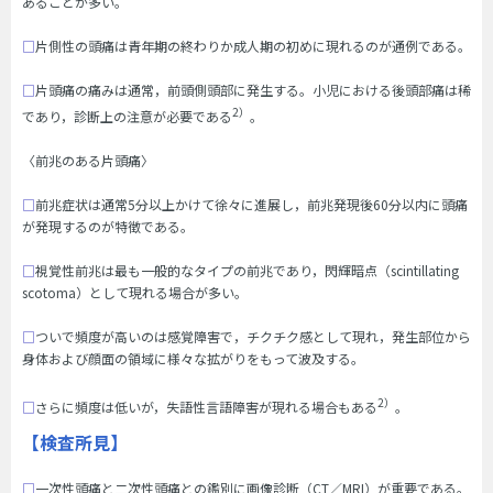
あることが多い。
□
片側性の頭痛は青年期の終わりか成人期の初めに現れるのが通例である。
□
片頭痛の痛みは通常，前頭側頭部に発生する。小児における後頭部痛は稀
2）
であり，診断上の注意が必要である
。
〈前兆のある片頭痛〉
□
前兆症状は通常5分以上かけて徐々に進展し，前兆発現後60分以内に頭痛
が発現するのが特徴である。
□
視覚性前兆は最も一般的なタイプの前兆であり，閃輝暗点（scintillating
scotoma）として現れる場合が多い。
□
ついで頻度が高いのは感覚障害で，チクチク感として現れ，発生部位から
身体および顔面の領域に様々な拡がりをもって波及する。
2）
□
さらに頻度は低いが，失語性言語障害が現れる場合もある
。
【検査所見】
□
一次性頭痛と二次性頭痛との鑑別に画像診断（CT／MRI）が重要である。