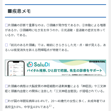
■疾患メモ
□
片頭痛の診断で重要なのは，①頭痛が発作性であるか，②体動による増悪
があるか，③頭痛時に吐き気を伴うのか，④光過敏・音過敏の症状を持って
いるか，である。
□
「前兆のある片頭痛」では，眼前にきらきらした光・点・線が見える，あ
るいは視覚消失を訴える閃輝暗点が特徴である。
□
片頭痛の病態は大脳皮質の神経細胞の過剰興奮による「神経説」や三叉神
経と頭蓋内血管との関係に注目した「三叉神経血管説」が提唱されている。
□
わが国の年間有病率は8.4％で，20～40歳代の女性に多く，未成年者では
1）
高校生9.8％，中学生4.8％である
。