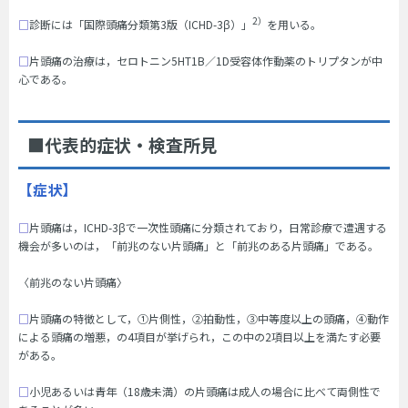
2）
□
診断には「国際頭痛分類第3版（ICHD-3β）」
を用いる。
□
片頭痛の治療は，セロトニン5HT1B／1D受容体作動薬のトリプタンが中
心である。
■代表的症状・検査所見
【症状】
□
片頭痛は，ICHD-3βで一次性頭痛に分類されており，日常診療で遭遇する
機会が多いのは，「前兆のない片頭痛」と「前兆のある片頭痛」である。
〈前兆のない片頭痛〉
□
片頭痛の特徴として，①片側性，②拍動性，③中等度以上の頭痛，④動作
による頭痛の増悪，の4項目が挙げられ，この中の2項目以上を満たす必要
がある。
□
小児あるいは青年（18歳未満）の片頭痛は成人の場合に比べて両側性で