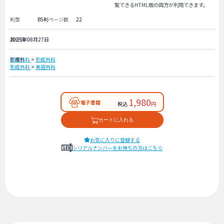
覧できるHTML版の両方が利用できます。
判型
B5判
ページ数
22
発行日
2025年08月27日
診療科
形成外科
>
形成外科
形成外科
>
美容外科
1,980
電子書籍
税込
円
カートに入れる
お気に入りに登録する
シリアルナンバーをお持ちの方はこちら