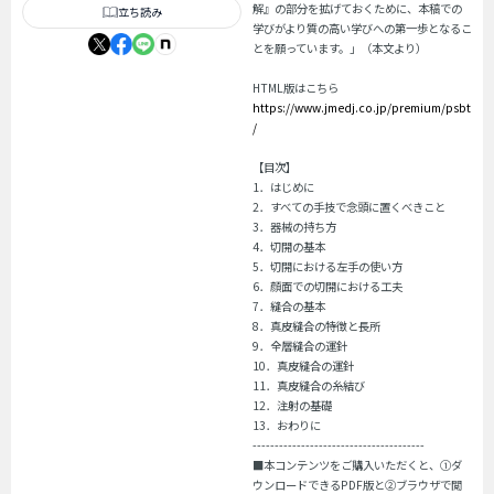
解』の部分を拡げておくために、本稿での
立ち読み
学びがより質の高い学びへの第一歩となるこ
とを願っています。」（本文より）
HTML版はこちら
https://www.jmedj.co.jp/premium/psbt
/
【目次】
1．はじめに
2．すべての手技で念頭に置くべきこと
3．器械の持ち方
4．切開の基本
5．切開における左手の使い方
6．顔面での切開における工夫
7．縫合の基本
8．真皮縫合の特徴と長所
9．全層縫合の運針
10．真皮縫合の運針
11．真皮縫合の糸結び
12．注射の基礎
13．おわりに
---------------------------------------
■本コンテンツをご購入いただくと、①ダ
ウンロードできるPDF版と②ブラウザで閲