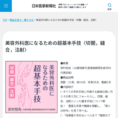
医療プロフェッショナルの情報ハブ
臨床に役立つ情報をお届けします
検索
TOP
>
商品を探す・購入する
> 美容外科医になるための超基本手技〈切開，縫合，注射〉
美容外科医になるための超基本手技〈切開，縫
合，注射〉
●執筆
安村恒央（JA愛知厚生連海南病院形成外科
代表部長）
●商品説明
頁数：22頁、図14点、写真28点、動画3点
●内容紹介
▷すべての手術手技に共通する器械の扱い方
とその考え方にフォーカスし、切開、縫
合、注射といった基本手技について解
説！ 豊富な写真や動画を掲載し、「達人
の所作」を見て学べる。
▷「指導者が求めるレベルまで『暗黙の了