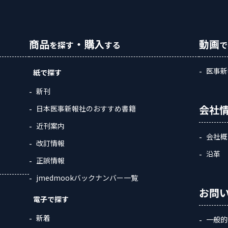
商品
・購入
動画
を探す
する
で
医事新
紙で探す
新刊
会社
日本医事新報社のおすすめ書籍
近刊案内
会社概
改訂情報
沿革
正誤情報
jmedmookバックナンバー一覧
お問
電子で探す
新着
一般的