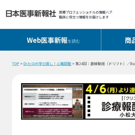
医療プロフェッショナルの情報ハブ
臨床に役立つ情報をお届けします
Web医事新報
商
を読む
TOP
>
Dr.ヒロの学び直し！心電図塾
> 第24回：基線動揺（ドリフト）／Baselin