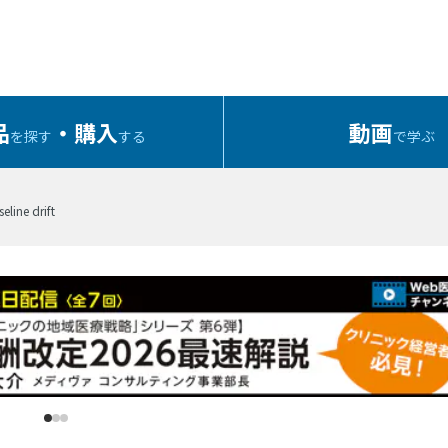
品
・購入
動画
を探す
する
で学ぶ
e drift