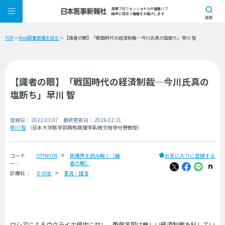
医療プロフェッショナルの情報ハブ
臨床に役立つ情報をお届けします
検索
TOP
>
Web医事新報を読む
> 【識者の眼】「戦国時代の経済制裁─今川氏真の塩断ち」早川 智
【識者の眼】「戦国時代の経済制裁─今川氏真の
塩断ち」早川 智
登録日： 2022.03.07 最終更新日： 2026.02.21
早川 智
（日本大学医学部病態病理学系微生物学分野教授）
コーナ
OPINION
医療界を読み解く［識
お気に入りに登録する
ー：
者の眼］
診療科 ：
その他
意見・提言
ロシアによるウクライナ侵攻に対し、西側各国は厳しい経済制裁を科してい