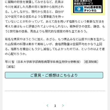
に蹴鞠の妙技を披露してみせるなど、氏真は
今川を滅ぼした凡愚の将と後世から批判され
る。しかしながら、現代から見ると、自分が
父や従兄である信玄のような軍事能力を持っ
ていないことがわかっていて、あえて兵を用いず塩断ちという斬新な方法を
考えた彼はもっと評価されてよいかもしれない。戦争好きの信玄、謙信、も
う1世代後の信長、秀吉よりも現代的な感覚の持ち主であろう。
有名な煮貝やほうとうに加え、おざら、もつ煮込みなど山菜や川魚を生かし
た山梨県の料理は素朴で美味しいが、食塩摂取量は全国平均をかなり上回
る。塩断ちを機会にもう少し減塩してもよかったのでは、というのはよそ者
の心配だろうか。
早川 智（日本大学医学部病態病理学系微生物学分野教授）［経済制裁］
［
減塩
］
ご意見・ご感想はこちらより
1