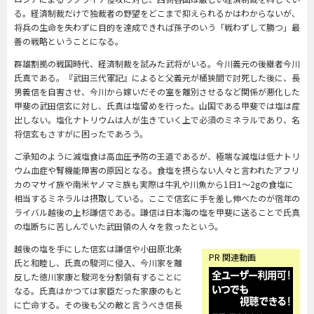
る。経済制裁だけで独裁者の野望をどこまで抑えられるかはわからないが、
将兵の生命を失わずに目的を達成できれば孫子のいう「戦わずして勝つ」最
善の戦略ということになる。
群雄割拠の戦国時代、経済制裁を試みた武将がいる。今川義元の後継者今川
氏真である。『武田三代軍記』によると父義元が桶狭間で討死した後に、長
男義信を自害させ、今川から嫁いだその室を離別させるなど関係が悪化した
甲斐の武田信玄に対し、氏真は塩留めを行った。山国である甲斐では塩は産
出しない。塩化ナトリウムは人が生きていく上で必須のミネラルであり、名
将信玄もさすがに困ったであろう。
ご承知のように減塩食は高血圧予防の王道であるが、極端な減塩は低ナトリ
ウム血症や腎機能障害の原因となる。食塩を摂らない人々と言われたアフリ
カのマサイ族や南米ヤノマミ族も実際は牛乳や川魚から1日1〜2gの食塩に
相当するミネラルは摂取している。ここで信玄に手を差し伸べたのが宿年の
ライバル越後の上杉謙信である。謙信は日本海の塩を甲斐に送ることで氏真
の塩断ちに苦しんでいた武田領の人々を救ったという。
越後の塩を手にした信玄は謙信や小田原北条
PR 関連動画
氏と和睦し、氏真の駿河に侵入、今川家を離
反した徳川家康と駿河を分割領有することに
なる。氏真はかつては家臣だった家康のもと
に亡命する。その後も父の敵と言うべき信長