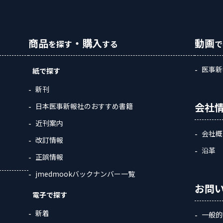
商品
・購入
動画
を探す
する
で
医事新
紙で探す
新刊
会社
日本医事新報社のおすすめ書籍
近刊案内
会社概
改訂情報
沿革
正誤情報
jmedmookバックナンバー一覧
お問
電子で探す
新着
一般的