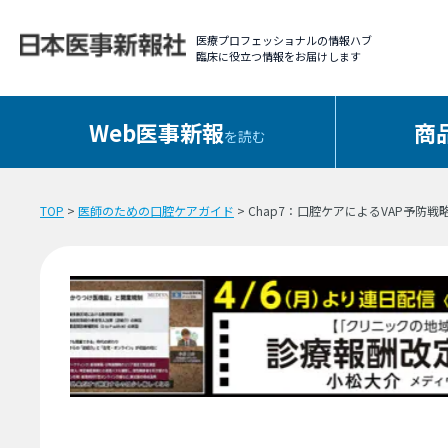
医療プロフェッショナルの情報ハブ
臨床に役立つ情報をお届けします
Web医事新報
商
を読む
TOP
>
医師のための口腔ケアガイド
> Chap7：口腔ケアによるVAP予防戦