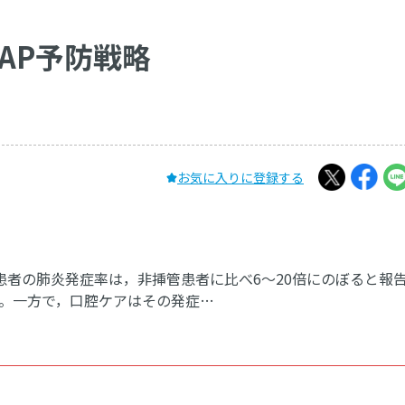
VAP予防戦略
お気に入りに登録する
装着患者の肺炎発症率は，非挿管患者に比べ6～20倍にのぼると報
る。一方で，口腔ケアはその発症…