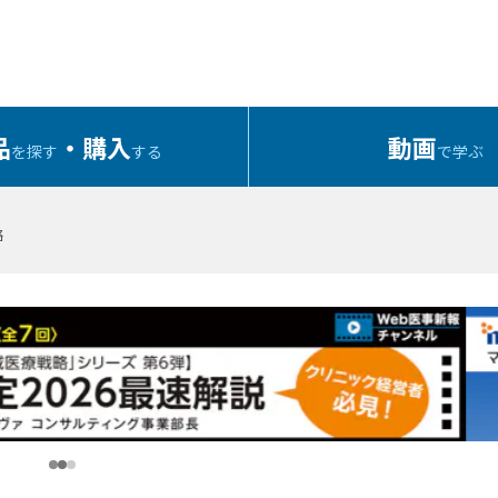
品
・購入
動画
を探す
する
で学ぶ
略