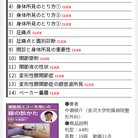
4）身体所見のとり方①
CLICK
5）身体所見のとり方②
CLICK
6）身体所見のとり方③
CLICK
7）圧痛点
CLICK
8）圧痛点と鑑別診断
CLICK
9）問診と身体所見の重要性
CLICK
10）関節穿刺
CLICK
11）関節液の性状
CLICK
12）変形性膝関節症
CLICK
13）変形性膝関節症の超音波所見
CLICK
14）ベーカー囊腫
CLICK
●著者
中瀬順介（金沢大学附属病院整
形外科）
●商品説明
判型：A4判
頁数：19頁 動画11点