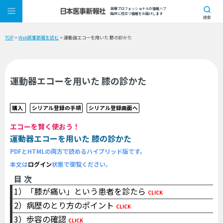
医療プロフェッショナルの情報ハブ
臨床に役立つ情報をお届けします
検索
TOP
>
Web医事新報を読む
> 運動器エコーを用いた 膝の診かた
運動器エコーを用いた 膝の診かた
購入
シリアル登録の手順
シリアル登録画面へ
エコーを賢く使おう！
運動器エコーを用いた 膝の診かた
PDFとHTMLの両方で読めるハイブリッド版です。
本文は
ログイン
状態で御覧ください。
目 次
1）「膝が痛い」という患者を診たら
CLICK
2）病歴のとり方のポイント
CLICK
3）歩容の確認
CLICK