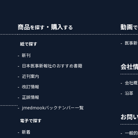
商品
・購入
動画
を探す
する
で
医事新
紙で探す
新刊
会社
日本医事新報社のおすすめ書籍
近刊案内
会社概
改訂情報
沿革
正誤情報
jmedmookバックナンバー一覧
お問
電子で探す
新着
一般的