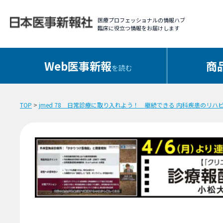
医療プロフェッショナルの情報ハブ
臨床に役立つ情報をお届けします
Web医事新報
商
を読む
TOP
>
jmed 78 日常診療に取り入れよう！ 継続できる 内科疾患のリハ