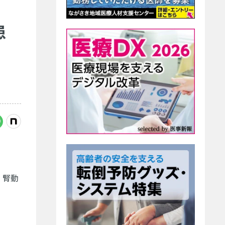
患
脈，腎動