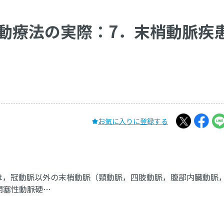
動療法の実際：7．末梢動脈疾
お気に入りに登録する
ease；PAD）は，冠動脈以外の末梢動脈（頸動脈，四肢動脈，腹部内臓動
閉塞性動脈硬…