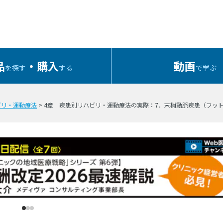
品
・購入
動画
を探す
する
で学ぶ
ビリ・運動療法
> 4章 疾患別リハビリ・運動療法の実際：7．末梢動脈疾患（フッ