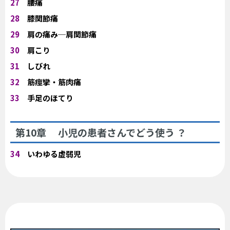
27
腰痛
28
膝関節痛
29
肩の痛み─肩関節痛
30
肩こり
31
しびれ
32
筋痙攣・筋肉痛
33
手足のほてり
第10章 小児の患者さんでどう使う ？
34
いわゆる虚弱児