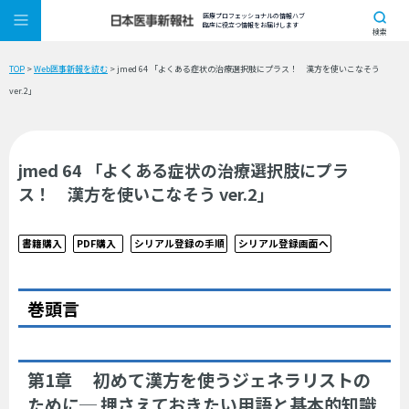
医療プロフェッショナルの情報ハブ
臨床に役立つ情報をお届けします
検索
TOP
>
Web医事新報を読む
> jmed 64 「よくある症状の治療選択肢にプラス！ 漢方を使いこなそう
ver.2」
jmed 64 「よくある症状の治療選択肢にプラ
ス！ 漢方を使いこなそう ver.2」
書籍購入
PDF購入
シリアル登録の手順
シリアル登録画面へ
巻頭言
第1章 初めて漢方を使うジェネラリストの
ために─ 押さえておきたい用語と基本的知識