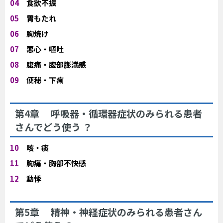
04
食欲不振
05
胃もたれ
06
胸焼け
07
悪心・嘔吐
08
腹痛・腹部膨満感
09
便秘・下痢
第4章 呼吸器・循環器症状のみられる患者
さんでどう使う ？
10
咳・痰
11
胸痛・胸部不快感
12
動悸
第5章 精神・神経症状のみられる患者さん