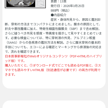
頁数：13頁
発行日：2020年3月25日
880
円（税込
）
●内容紹介
症状・身体所見から、原因と鑑別診
断、穿刺の方法までコンパクトにまとめました。腹水の原因として、
肝炎や悪性腫瘍に加え、特発性細菌性腹膜炎（SBP）まで含め解説、
さらに疑うべき所見を感度・特異度を提示して見やすくまとめていま
す。必要な検査については、特に穿刺液の外見、アルブミン較差
（SAAG）からの各疾患の鑑別方法を解説。さらに腹水穿刺の基本的
手技についても、エコーによる確認とマーキングから排液後の対応ま
で、流れを確認できます。
日本医事新報社のWebオリジナルコンテンツ（PDF+HTMLのハイブリ
ッド版）です。
購入いただくと、①ダウンロード式でどこでも読めるPDF版と、②ス
マホでも読みやすいHTML版（別途通信が必要です）の両方が利用で
きます。