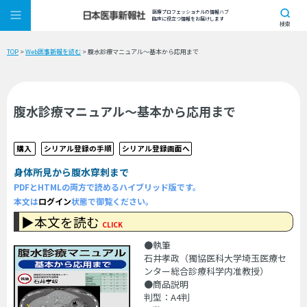
医療プロフェッショナルの情報ハブ
臨床に役立つ情報をお届けします
検索
TOP
>
Web医事新報を読む
> 腹水診療マニュアル〜基本から応用まで
腹水診療マニュアル〜基本から応用まで
購入
シリアル登録の手順
シリアル登録画面へ
身体所見から腹水穿刺まで
PDFとHTMLの両方で読めるハイブリッド版です。
本文は
ログイン
状態で御覧ください。
▶本文を読む
CLICK
●執筆
石井孝政（獨協医科大学埼玉医療セ
ンター総合診療科学内准教授）
●商品説明
判型：A4判