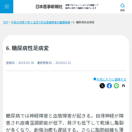
医療プロフェッショナルの情報ハブ
臨床に役立つ情報をお届けします
検索
TOP
>
70枚の写真で学ぶ 在宅で診る皮膚疾患の基礎知識
> 6. 糖尿病性足病変
6. 糖尿病性足病変
登録日： 2019.05.30 最終更新日： 2026.02.21
お気に入りに登録する
糖尿病では神経障害と血管障害が起きる。自律神経が障
害され皮膚温調節能が低下、発汗も低下して乾燥し亀裂
が多くなり、創傷治癒も遅延する。さらに脂肪組織も薄