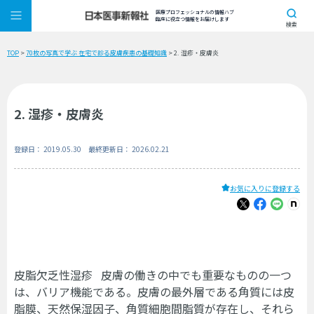
医療プロフェッショナルの情報ハブ
臨床に役立つ情報をお届けします
検索
TOP
>
70枚の写真で学ぶ 在宅で診る皮膚疾患の基礎知識
> 2. 湿疹・皮膚炎
2. 湿疹・皮膚炎
登録日： 2019.05.30 最終更新日： 2026.02.21
お気に入りに登録する
皮脂欠乏性湿疹 皮膚の働きの中でも重要なものの一つ
は、バリア機能である。皮膚の最外層である角質には皮
脂膜、天然保湿因子、角質細胞間脂質が存在し、それら