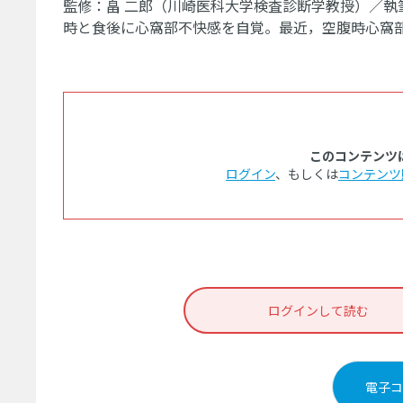
監修：畠 二郎（川崎医科大学検査診断学教授）／執
時と食後に心窩部不快感を自覚。最近，空腹時心窩
このコンテンツ
ログイン
、もしくは
コンテンツ
ログインして読む
電子コ