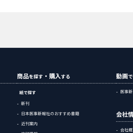
商品
・購入
動画
を探す
する
で
医事新
紙で探す
新刊
会社
日本医事新報社のおすすめ書籍
近刊案内
会社概