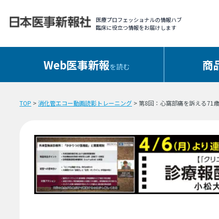
医療プロフェッショナルの情報ハブ
臨床に役立つ情報をお届けします
Web医事新報
商
を読む
TOP
>
消化管エコー動画読影トレーニング
> 第8回：心窩部痛を訴える7