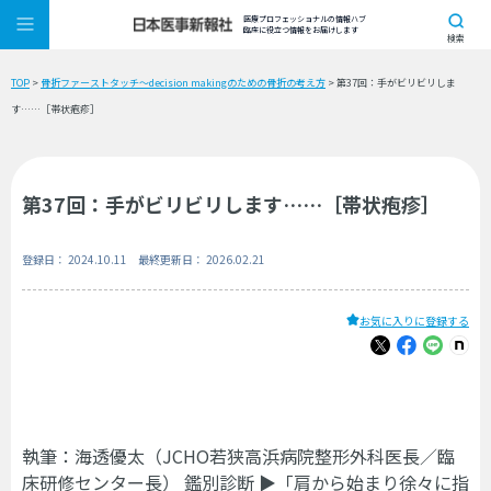
医療プロフェッショナルの情報ハブ
臨床に役立つ情報をお届けします
検索
TOP
>
骨折ファーストタッチ〜decision makingのための骨折の考え方
> 第37回：手がビリビリしま
す……［帯状疱疹］
第37回：手がビリビリします……［帯状疱疹］
登録日： 2024.10.11 最終更新日： 2026.02.21
お気に入りに登録する
執筆：海透優太（JCHO若狭高浜病院整形外科医長／臨
床研修センター長） 鑑別診断 ▶「肩から始まり徐々に指