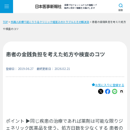
医療プロフェッショナルの情報ハブ
臨床に役立つ情報をお届けします
検索
TOP
>
外国人診療で起こりうるクリニック経営上のトラブルとその解決法
> 患者の金銭負担を考えた処方
や検査のコツ
患者の金銭負担を考えた処方や検査のコツ
登録日： 2019.06.27 最終更新日： 2026.02.21
お気に入りに登録する
ポイント ▶同じ疾患の治療であれば薬剤は可能な限りジ
ェネリック医薬品を使う、処方日数を少なくする 患者の