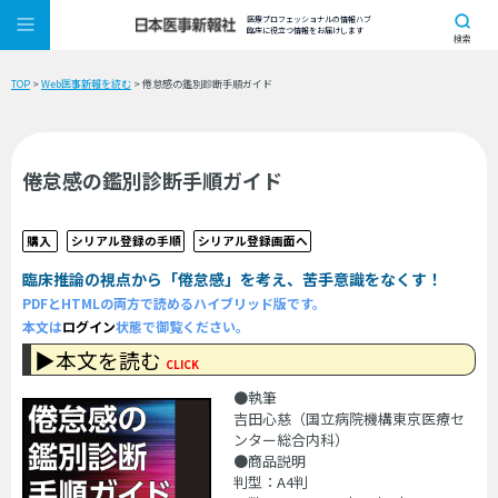
医療プロフェッショナルの情報ハブ
臨床に役立つ情報をお届けします
検索
TOP
>
Web医事新報を読む
> 倦怠感の鑑別診断手順ガイド
倦怠感の鑑別診断手順ガイド
購入
シリアル登録の手順
シリアル登録画面へ
臨床推論の視点から「倦怠感」を考え、苦手意識をなくす！
PDFとHTMLの両方で読めるハイブリッド版です。
本文は
ログイン
状態で御覧ください。
▶本文を読む
CLICK
●執筆
吉田心慈（国立病院機構東京医療セ
ンター総合内科）
●商品説明
判型：A4判