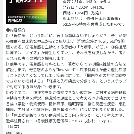
頁数：31頁、図5点、表5点
発行日：2024年5月10日
価格：1,650円（税込）
※本商品は「週刊 日本医事新報」
5215号の特集を再構成したものです
●内容紹介
▷「倦怠感」という訴えに、苦手意識はないでしょうか？ 苦手意識
の理由を臨床的な視点から3つ取り上げ（①倦怠感は“low yield”な問
題である、②倦怠感を主訴とする患者の「有病率」が低い、③倦怠感
診療では「ノイズ」が発生しやすい）、それらを解決しながら、考え
られる疾患への対応を解説します。
▷前半では、倦怠感を材料として、著者ならではの臨床推論の方法を
解説します。倦怠感のような“low yield”＝疾患特異性が低く鑑別疾患
リストが大きくなってしまう疾患に対して、「問題を別の症候に置換
できないか検討する」「経過と先行疾患で分類する」というステップ
で対応する方法が身につきます。
▷後半では、「慢性で主訴が置換できない倦怠感」に対する病歴聴取
や検査の実際を解説。倦怠感の原因として考えるべき疾患カテゴリの
各論（薬物・物質使用、精神疾患、睡眠障害、慢性炎症性疾患、悪性
腫瘍、内分泌・代謝疾患、慢性臓器不全）についてもまとめました。
▷「原因が診断できない倦怠感にどう向き合うか」という考え方や、
近年注目されている慢性疲労症候群についても触れています。
【目次】
summary