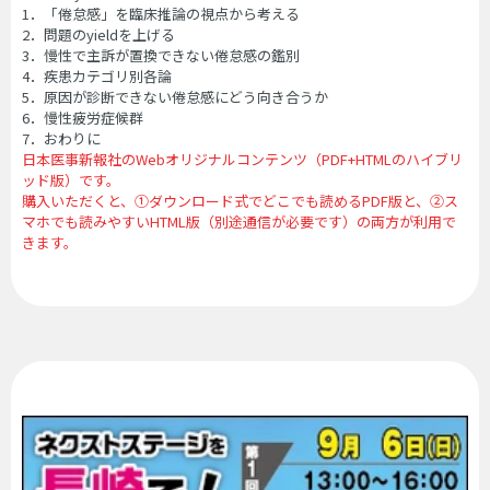
1．「倦怠感」を臨床推論の視点から考える
2．問題のyieldを上げる
3．慢性で主訴が置換できない倦怠感の鑑別
4．疾患カテゴリ別各論
5．原因が診断できない倦怠感にどう向き合うか
6．慢性疲労症候群
7．おわりに
日本医事新報社のWebオリジナルコンテンツ（PDF+HTMLのハイブリ
ッド版）です。
購入いただくと、①ダウンロード式でどこでも読めるPDF版と、②ス
マホでも読みやすいHTML版（別途通信が必要です）の両方が利用で
きます。