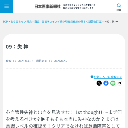
医療プロフェッショナルの情報ハブ
臨床に役立つ情報をお届けします
検索
TOP
>
もう困らない 救急・当直 当直をスイスイ乗り切る必殺虎の巻！＜新装改訂版＞
> 09：失 神
09：失 神
登録日： 2023.03.06 最終更新日： 2026.02.21
お気に入りに登録する
心血管性失神と出血を見逃すな！ 1st thought! 〜まず何
を考えるべきか? ▶そもそも本当に失神なのか？まずは
意識レベルの確認を！クリアでなければ意識障害として