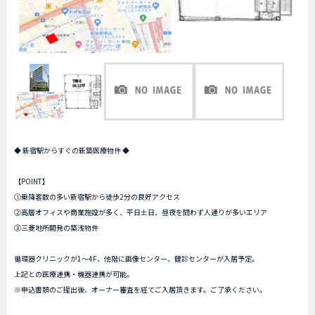
◆ 新宿駅からすぐの新築医療物件 ◆
【POINT】
①乗降客数の多い新宿駅から徒歩2分の良好アクセス
②高層オフィスや商業施設が多く、平日土日、昼夜を問わず人通りが多いエリア
③三菱地所開発の築浅物件
循環器クリニックが1～4F、他階に画像センター、健診センターが入居予定。
上記との医療連携・機器連携が可能。
※申込書類のご提出後、オーナー審査を経てご入居頂きます。ご了承ください。