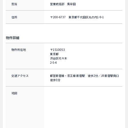
担当
営業統括部 紫牟田
住所
〒200-6737 東京都千代田区丸の内1-9-1
物件詳細
物件所在地
〒1510053
東京都
渋谷区代々木
2-5-4
交通アクセス
都営新宿線・京王線 新宿駅 徒歩2分／JR 新宿駅南口
徒歩5分
地図