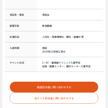
保証金・敷金
保証金
開業形態
新規開業
好適科目
小児科・耳鼻咽喉科・眼科・皮膚科 等
入居時期
相談
2024年10月竣工済み
テナント状況
1～4F：循環器クリニック入居予定
他階：画像センター、健診センター入居予定
施設担当者に問い合わせする
当サイト担当者に問い合わせする