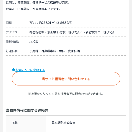
近隣は、商業施設、各種サービス店舗等が充実。
就業人口・昼間人口が豊富なエリアです。
面積
7F北：約286.01㎡（約86.52坪）
アクセス
都営新宿線・京王線 新宿駅 徒歩2分／JR 新宿駅南口 徒歩5分
賃料/価格
応相談
好適科目
小児科・耳鼻咽喉科・眼科・皮膚科 等
お気に入りに登録する
当サイト担当者に問い合わせする
※上記をクリックすると担当者宛に問合わせができます。
当物件情報に関する連絡先
名称
日本調剤株式会社