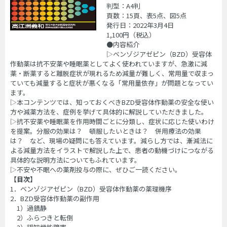
判型：A4判
頁数：15頁、表5点、図5点
発行日：2022年3月4日
1,100円（税込）
●内容紹介
▷ベンゾジアゼピン（BZD）受容体
作動薬は抗不安薬や睡眠薬としてよく使われていますが、急激に減
薬・断薬すると離脱症状が現れるため減量が難しく、常用量で収まっ
ていても減量すると症状が悪くなる「常用量依存」が問題となってい
ます。
▷本コンテンツでは、知っておくべきBZD受容体作動薬の安全な使い
方や減薬方法を、症例を挙げて具体的に解説していただきました。
▷抗不安薬や睡眠薬を作用時間ごとに分類し、症状に応じた使いわけ
を提案。分服の効果は？ 頓服したいときは？ 併用療法の効果
は？ など、現場の疑問にも答えています。減らし方では、漸減法に
よる減量方法をイラストで解説した上で、患者の動機づけにつながる
具体的な説明方法についてもふれています。
▷不安や不眠への薬剤投与の際に、ぜひご一読ください。
【目次】
1．ベンゾジアゼピン（BZD）受容体作動薬の薬理機序
2．BZD受容体作動薬の副作用
1）過鎮静
2）ふらつきと転倒