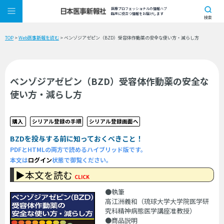
医療プロフェッショナルの情報ハブ
臨床に役立つ情報をお届けします
検索
TOP
>
Web医事新報を読む
> ベンゾジアゼピン（BZD）受容体作動薬の安全な使い方・減らし方
ベンゾジアゼピン（BZD）受容体作動薬の安全な
使い方・減らし方
購入
シリアル登録の手順
シリアル登録画面へ
BZDを投与する前に知っておくべきこと！
PDFとHTMLの両方で読めるハイブリッド版です。
本文は
ログイン
状態で御覧ください。
▶本文を読む
CLICK
●執筆
高江洲義和（琉球大学大学院医学研
究科精神病態医学講座准教授）
●商品説明