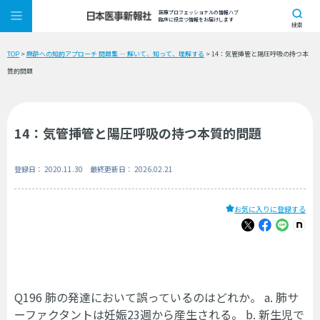
医療プロフェッショナルの情報ハブ
臨床に役立つ情報をお届けします
検索
TOP
>
麻酔への知的アプローチ 問題集 ― 解いて、知って、理解する
> 14：気管挿管と陽圧呼吸の持つ本
質的問題
14：気管挿管と陽圧呼吸の持つ本質的問題
登録日： 2020.11.30 最終更新日： 2026.02.21
お気に入りに登録する
Q196 肺の発達において誤っているのはどれか。 a. 肺サ
ーファクタントは妊娠23週から産生される。 b. 新生児で