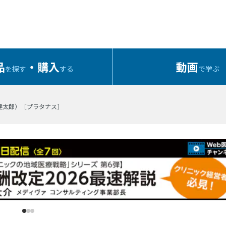
品
・購入
動画
を探す
する
で学ぶ
健太郎）［プラタナス］