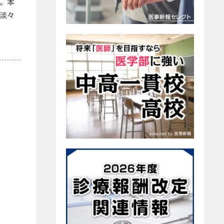
。本
淡々