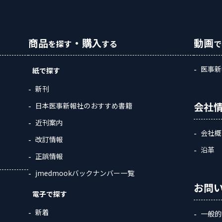
商品
・購入
動画
を探す
する
で
医事新
紙で探す
新刊
会社
日本医事新報社のおすすめ書籍
近刊案内
会社概
改訂情報
沿革
正誤情報
jmedmookバックナンバー一覧
お問
電子で探す
新着
一般的