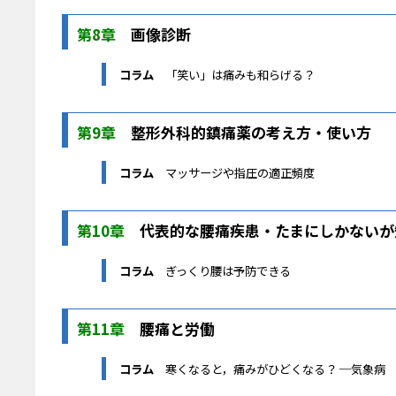
第8章
画像診断
コラム
「笑い」は痛みも和らげる？
第9章
整形外科的鎮痛薬の考え方・使い方
コラム
マッサージや指圧の適正頻度
第10章
代表的な腰痛疾患・たまにしかないが
コラム
ぎっくり腰は予防できる
第11章
腰痛と労働
コラム
寒くなると，痛みがひどくなる？ ─気象病