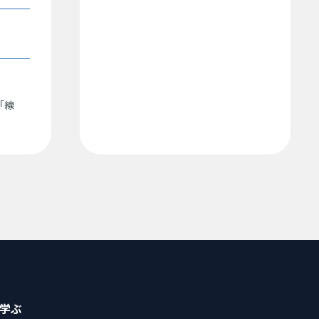
「線
学ぶ