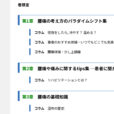
巻頭言
第1章
腰痛の考え方のパラダイムシフト集
コラム
怪我をしたら, 冷やす？ 温める？
コラム
筆者のおすすめ体操─いつでもどこでも気楽
コラム
腰痛体操・少し上級編
第2章
腰痛や痛みに関するtips集 ─患者に
コラム
リハビリテーションとは？
第3章
腰痛の基礎知識
コラム
湿布の歴史