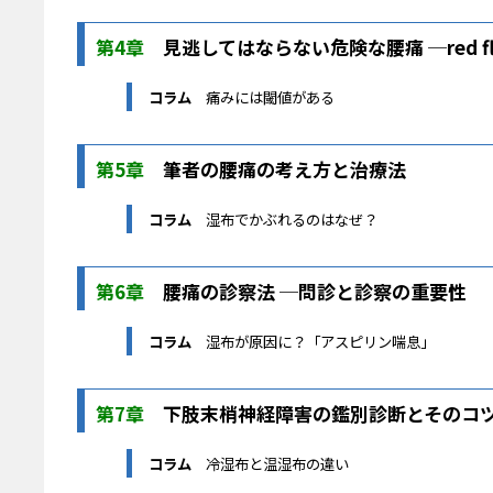
第4章
見逃してはならない危険な腰痛 ─red fl
コラム
痛みには閾値がある
第5章
筆者の腰痛の考え方と治療法
コラム
湿布でかぶれるのはなぜ？
第6章
腰痛の診察法 ─問診と診察の重要性
コラム
湿布が原因に？「アスピリン喘息」
第7章
下肢末梢神経障害の鑑別診断とそのコ
コラム
冷湿布と温湿布の違い