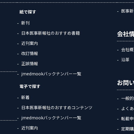
医事新
紙で探す
新刊
会社
日本医事新報社のおすすめ書籍
近刊案内
会社概
改訂情報
沿革
正誤情報
jmedmookバックナンバー一覧
お問
電子で探す
新着
一般的
日本医事新報社のおすすめコンテンツ
よくあ
jmedmookバックナンバー一覧
転載申
近刊案内
定期購