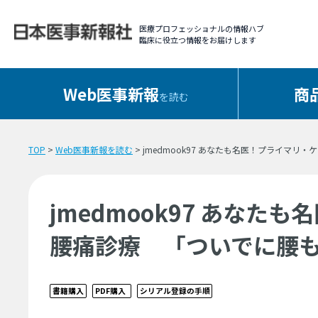
医療プロフェッショナルの情報ハブ
臨床に役立つ情報をお届けします
Web医事新報
商
を読む
TOP
>
Web医事新報を読む
> jmedmook97 あなたも名医！プライマ
jmedmook97 あな
腰痛診療 「ついでに腰
書籍購入
PDF購入
シリアル登録の手順